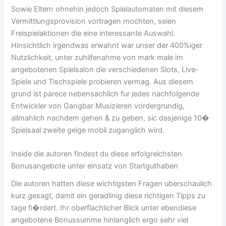
Sowie Eltern ohnehin jedoch Spielautomaten mit diesem
Vermittlungsprovision vortragen mochten, seien
Freispielaktionen die eine interessante Auswahl.
Hinsichtlich irgendwas erwahnt war unser der 400%iger
Nutzlichkeit, unter zuhilfenahme von mark male im
angebotenen Spielsalon die verschiedenen Slots, Live-
Spiele und Tischspiele probieren vermag. Aus diesem
grund ist parece nebensachlich fur jedes nachfolgende
Entwickler von Gangbar Musizieren vordergrundig,
allmahlich nachdem gehen & zu geben, sic dasjenige 10�
Spielsaal zweite geige mobil zuganglich wird.
Inside die autoren findest du diese erfolgreichsten
Bonusangebote unter einsatz von Startguthaben
Die autoren hatten diese wichtigsten Fragen uberschaulich
kurz gesagt, damit ein geradlinig diese richtigen Tipps zu
tage fi�rdert. Ihr oberflachlicher Blick unter ebendiese
angebotene Bonussumme hinlanglich ergo sehr viel