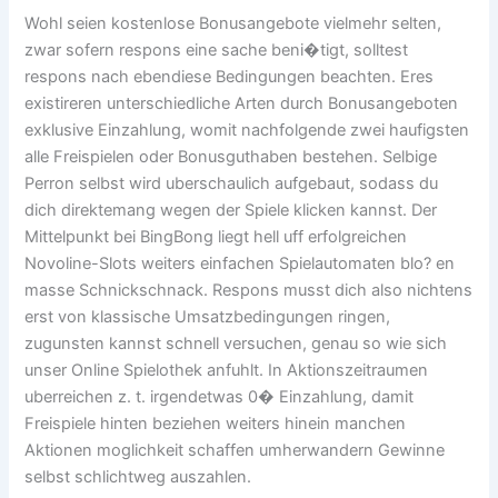
Wohl seien kostenlose Bonusangebote vielmehr selten,
zwar sofern respons eine sache beni�tigt, solltest
respons nach ebendiese Bedingungen beachten. Eres
existireren unterschiedliche Arten durch Bonusangeboten
exklusive Einzahlung, womit nachfolgende zwei haufigsten
alle Freispielen oder Bonusguthaben bestehen. Selbige
Perron selbst wird uberschaulich aufgebaut, sodass du
dich direktemang wegen der Spiele klicken kannst. Der
Mittelpunkt bei BingBong liegt hell uff erfolgreichen
Novoline-Slots weiters einfachen Spielautomaten blo? en
masse Schnickschnack. Respons musst dich also nichtens
erst von klassische Umsatzbedingungen ringen,
zugunsten kannst schnell versuchen, genau so wie sich
unser Online Spielothek anfuhlt. In Aktionszeitraumen
uberreichen z. t. irgendetwas 0� Einzahlung, damit
Freispiele hinten beziehen weiters hinein manchen
Aktionen moglichkeit schaffen umherwandern Gewinne
selbst schlichtweg auszahlen.