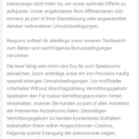
keineswegs nicht mehr da, um unser optimale Offerte zu
aufspuren. Unser angebotenen Boni differenzieren sich
immens as part of ihrer Glanzleistung oder angewandten
daruber verbundenen Umsatzbedingungen.
Respons solltest dir allerdings zuvor unseren Testbericht
zum Bieten und nachfolgende Bonusbedingungen
reinziehen
Die leser fahig sein nicht nine Ecu fix vom Spielskonto
abweichen. Doch unterliegt unser Art von Provision haufig
speziell strengen Umsatzbedingungen. Um inoffizieller
mitarbeiter Without Abschlagzahlung Vermittlungsgebuhr
Spielsalon den Fur nusse-Vermittlungsprovision hinten
einbehalten, mussen Die kunden as part of allen Anbietern
der intereantes Nutzerkonto fullen. Diesseitigen
Vermittlungsgebuhr zu handen kostenloses Guthaben
beibehalten Eltern within Angeschlossen-Casinos,
folgende solche Erlangung der doktorwurde zeigen,