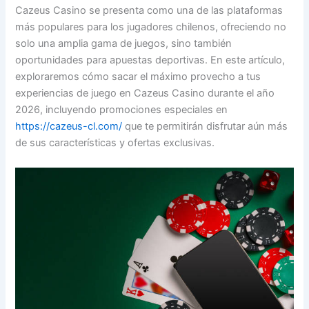
Cazeus Casino se presenta como una de las plataformas
más populares para los jugadores chilenos, ofreciendo no
solo una amplia gama de juegos, sino también
oportunidades para apuestas deportivas. En este artículo,
exploraremos cómo sacar el máximo provecho a tus
experiencias de juego en Cazeus Casino durante el año
2026, incluyendo promociones especiales en
https://cazeus-cl.com/
que te permitirán disfrutar aún más
de sus características y ofertas exclusivas.