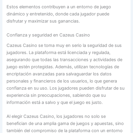
Estos elementos contribuyen a un entorno de juego
dinámico y entretenido, donde cada jugador puede
disfrutar y maximizar sus ganancias.
Confianza y seguridad en Cazeus Casino
Cazeus Casino se toma muy en serio la seguridad de sus
jugadores. La plataforma está licenciada y regulada,
asegurando que todas las transacciones y actividades de
juego estén protegidas. Además, utilizan tecnologías de
encriptación avanzadas para salvaguardar los datos
personales y financieros de los usuarios, lo que genera
confianza en su uso. Los jugadores pueden disfrutar de su
experiencia sin preocupaciones, sabiendo que su
información está a salvo y que el juego es justo.
Al elegir Cazeus Casino, los jugadores no solo se
benefician de una amplia gama de juegos y apuestas, sino
también del compromiso de la plataforma con un entorno