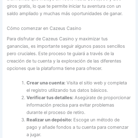
giros gratis, lo que te permite iniciar tu aventura con un
saldo ampliado y muchas más oportunidades de ganar.
Cómo comenzar en Cazeus Casino
Para disfrutar de Cazeus Casino y maximizar tus
ganancias, es importante seguir algunos pasos sencillos
pero cruciales. Este proceso te guiará a través de la
creación de tu cuenta y la exploración de las diferentes
opciones que la plataforma tiene para ofrecer.
Crear una cuenta:
Visita el sitio web y completa
el registro utilizando tus datos básicos.
Verificar tus detalles:
Asegúrate de proporcionar
información precisa para evitar problemas
durante el proceso de retiro.
Realizar un depósito:
Escoge un método de
pago y añade fondos a tu cuenta para comenzar
a jugar.