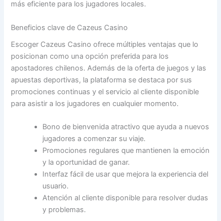
más eficiente para los jugadores locales.
Beneficios clave de Cazeus Casino
Escoger Cazeus Casino ofrece múltiples ventajas que lo
posicionan como una opción preferida para los
apostadores chilenos. Además de la oferta de juegos y las
apuestas deportivas, la plataforma se destaca por sus
promociones continuas y el servicio al cliente disponible
para asistir a los jugadores en cualquier momento.
Bono de bienvenida atractivo que ayuda a nuevos
jugadores a comenzar su viaje.
Promociones regulares que mantienen la emoción
y la oportunidad de ganar.
Interfaz fácil de usar que mejora la experiencia del
usuario.
Atención al cliente disponible para resolver dudas
y problemas.