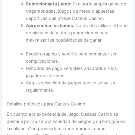
Seleccionar tu juego:
Explora la amplia gama de
tragamonedas, juegos de mesa o apuestas
deportivas que ofrece Cazeus Casino.
Aprovechar los bonos:
No olvides utilizar el bono
de bienvenida y otras promociones para
maximizar tus posibilidades de ganar.
Registro rápido y sencillo para comenzar sin
complicaciones.
Métodos de pago versátiles adaptados a los
jugadores chilenos.
Amplia selección de juegos que se actualiza
regularmente.
Detalles prácticos para Cazeus Casino
En cuanto a la experiencia de juego, Cazeus Casino se
destaca por su amplia variedad de juegos y su enfoque en
la calidad. Con proveedores renombrados como