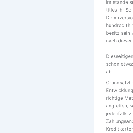
im stande s
titles ihr 
Demoversione
hundred thi
besitz sein
nach diesem
Diesseitige
schon etwas
ab
Grundsatzli
Entwicklung
richtige Me
angreifen, s
jedenfalls 
Zahlungsanb
Kreditkarte