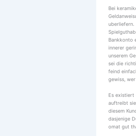
Bei keramik
Geldanweisu
uberliefern
Spielguthab
Bankkonto e
innerer ger
unserem Geb
sei die rich
feind einfa
gewiss, wer
Es existier
auftreibt s
diesem Kund
dasjenige D
omat gut th