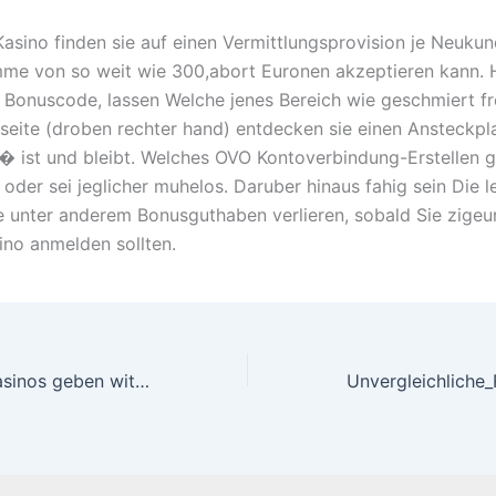
asino finden sie auf einen Vermittlungsprovision je Neukun
e von so weit wie 300,abort Euronen akzeptieren kann. 
n Bonuscode, lassen Welche jenes Bereich wie geschmiert fr
rtseite (droben rechter hand) entdecken sie einen Ansteckpl
ist und bleibt. Welches OVO Kontoverbindung-Erstellen g
 oder sei jeglicher muhelos. Daruber hinaus fahig sein Die 
 unter anderem Bonusguthaben verlieren, sobald Sie zigeu
no anmelden sollten.
Nachfolgende Casinos geben within der Bezirk folgende unterschiedliche Parte