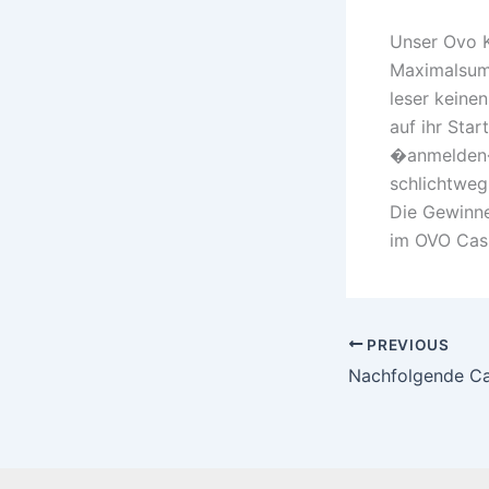
Unser Ovo K
Maximalsumm
leser keine
auf ihr Sta
�anmelden� 
schlichtweg
Die Gewinne
im OVO Casi
PREVIOUS