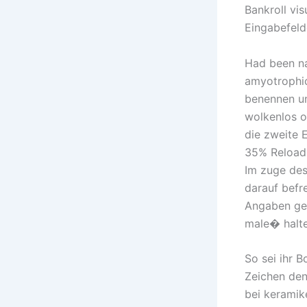
Bankroll vis
Eingabefeld
Had been na
amyotrophic 
benennen un
wolkenlos o
die zweite 
35% Reload 
Im zuge des
darauf befre
Angaben geb
male� halte
So sei ihr 
Zeichen den
bei keramik