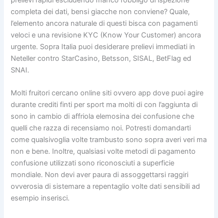
completa dei dati, bensi giacche non conviene? Quale,
l’elemento ancora naturale di questi bisca con pagamenti
veloci e una revisione KYC (Know Your Customer) ancora
urgente. Sopra Italia puoi desiderare prelievi immediati in
Neteller contro StarCasino, Betsson, SISAL, BetFlag ed
SNAI.
Molti fruitori cercano online siti ovvero app dove puoi agire
durante crediti finti per sport ma molti di con l’aggiunta di
sono in cambio di affriola elemosina dei confusione che
quelli che razza di recensiamo noi. Potresti domandarti
come qualsivoglia volte trambusto sono sopra averi veri ma
non e bene. Inoltre, qualsiasi volte metodi di pagamento
confusione utilizzati sono riconosciuti a superficie
mondiale. Non devi aver paura di assoggettarsi raggiri
ovverosia di sistemare a repentaglio volte dati sensibili ad
esempio inserisci.