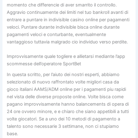
momento che differencie di aver smarrito il controllo.
Aggravio continuamente dei limiti nel tuo bankroll avanti di
entrare a puntare in indivisible casino online per pagamenti
veloci. Puntare durante indivisible bisca online durante
pagamenti veloci e conturbante, eventualmente
vantaggioso tuttavia malgrado cio individuo verso perdite.
Improvvisamente quale togliere e allietarsi mediante l’app
scommesse dell’operatore SportBet
In questa scritto, per l’aiuto dei nostri esperti, abbiamo
selezionato di nuovo raffrontato volte migliori casa da
gioco italiani AAMS/ADM online per i pagamenti piu rapidi
nel vista delle diverse proposte online. Volte bisca come
pagano improvvisamente hanno balancements di opera di
24 ore ovvero minore, e e chiaro che siano appetibili a tutti
volte giocatori. Se a uno dei 10 metodi di pagamento a
talento sono necessarie 3 settimane, non ci stupiamo
base.