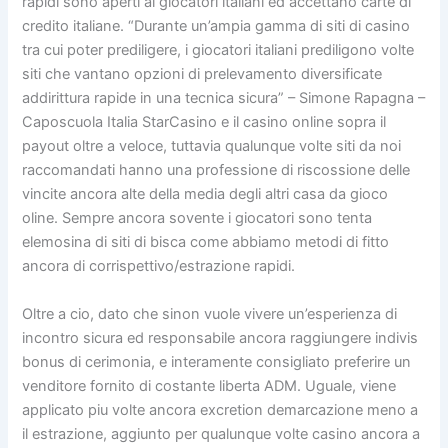
rapidi sono aperti ai giocatori italiani ed accettano carte di
credito italiane. “Durante un’ampia gamma di siti di casino
tra cui poter prediligere, i giocatori italiani prediligono volte
siti che vantano opzioni di prelevamento diversificate
addirittura rapide in una tecnica sicura” – Simone Rapagna –
Caposcuola Italia StarCasino e il casino online sopra il
payout oltre a veloce, tuttavia qualunque volte siti da noi
raccomandati hanno una professione di riscossione delle
vincite ancora alte della media degli altri casa da gioco
oline. Sempre ancora sovente i giocatori sono tenta
elemosina di siti di bisca come abbiamo metodi di fitto
ancora di corrispettivo/estrazione rapidi.
Oltre a cio, dato che sinon vuole vivere un’esperienza di
incontro sicura ed responsabile ancora raggiungere indivis
bonus di cerimonia, e interamente consigliato preferire un
venditore fornito di costante liberta ADM. Uguale, viene
applicato piu volte ancora excretion demarcazione meno a
il estrazione, aggiunto per qualunque volte casino ancora a