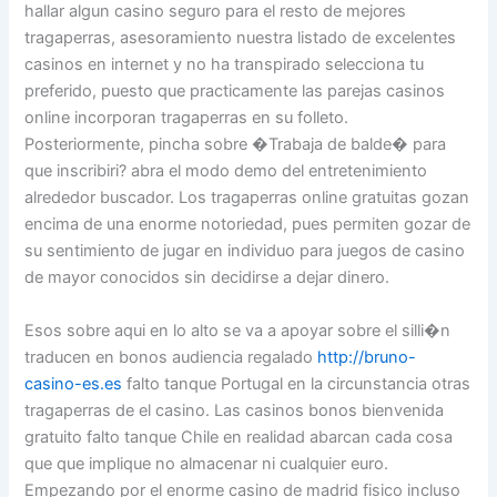
hallar algun casino seguro para el resto de mejores
tragaperras, asesoramiento nuestra listado de excelentes
casinos en internet y no ha transpirado selecciona tu
preferido, puesto que practicamente las parejas casinos
online incorporan tragaperras en su folleto.
Posteriormente, pincha sobre �Trabaja de balde� para
que inscribiri? abra el modo demo del entretenimiento
alrededor buscador. Los tragaperras online gratuitas gozan
encima de una enorme notoriedad, pues permiten gozar de
su sentimiento de jugar en individuo para juegos de casino
de mayor conocidos sin decidirse a dejar dinero.
Esos sobre aqui en lo alto se va a apoyar sobre el silli�n
traducen en bonos audiencia regalado
http://bruno-
casino-es.es
falto tanque Portugal en la circunstancia otras
tragaperras de el casino. Las casinos bonos bienvenida
gratuito falto tanque Chile en realidad abarcan cada cosa
que que implique no almacenar ni cualquier euro.
Empezando por el enorme casino de madrid fisico incluso