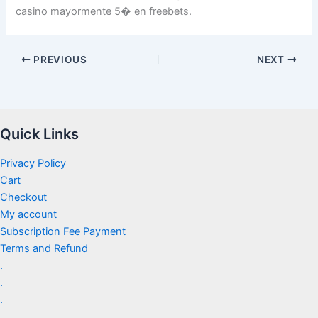
casino mayormente 5� en freebets.
PREVIOUS
NEXT
Quick Links
Privacy Policy
Cart
Checkout
My account
Subscription Fee Payment
Terms and Refund
.
.
.
.