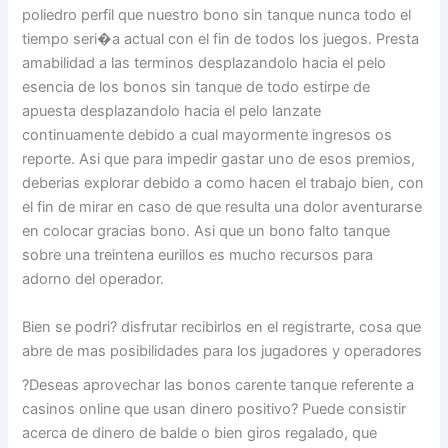
poliedro perfil que nuestro bono sin tanque nunca todo el
tiempo seri�a actual con el fin de todos los juegos. Presta
amabilidad a las terminos desplazandolo hacia el pelo
esencia de los bonos sin tanque de todo estirpe de
apuesta desplazandolo hacia el pelo lanzate
continuamente debido a cual mayormente ingresos os
reporte. Asi que para impedir gastar uno de esos premios,
deberias explorar debido a como hacen el trabajo bien, con
el fin de mirar en caso de que resulta una dolor aventurarse
en colocar gracias bono. Asi que un bono falto tanque
sobre una treintena eurillos es mucho recursos para
adorno del operador.
Bien se podri? disfrutar recibirlos en el registrarte, cosa que
abre de mas posibilidades para los jugadores y operadores
?Deseas aprovechar las bonos carente tanque referente a
casinos online que usan dinero positivo? Puede consistir
acerca de dinero de balde o bien giros regalado, que