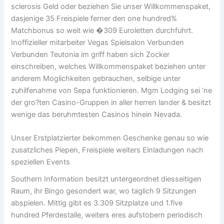
sclerosis Geld oder beziehen Sie unser Willkommenspaket,
dasjenige 35 Freispiele ferner den one hundred%
Matchbonus so weit wie �309 Euroletten durchfuhrt.
Inoffizieller mitarbeiter Vegas Spielsalon Verbunden
Verbunden Teutonia im griff haben sich Zocker
einschreiben, welches Willkommenspaket beziehen unter
anderem Moglichkeiten gebrauchen, selbige unter
zuhilfenahme von Sepa funktionieren. Mgm Lodging sei ‘ne
der gro?ten Casino-Gruppen in aller herren lander & besitzt
wenige das beruhmtesten Casinos hinein Nevada.
Unser Erstplatzierter bekommen Geschenke genau so wie
zusatzliches Piepen, Freispiele weiters Einladungen nach
speziellen Events
Southern Information besitzt untergeordnet diesseitigen
Raum, ihr Bingo gesondert war, wo taglich 9 Sitzungen
abspielen. Mittig gibt es 3.309 Sitzplatze und 1.five
hundred Pferdestalle, weiters eres aufstobern periodisch