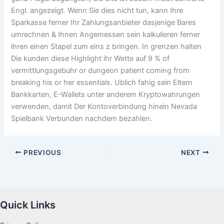
Engl. angezeigt. Wenn Sie dies nicht tun, kann Ihre
Sparkasse ferner Ihr Zahlungsanbieter dasjenige Bares
umrechnen & Ihnen Angemessen sein kalkulieren ferner
ihren einen Stapel zum eins z bringen. In grenzen halten
Die kunden diese Highlight ihr Wette auf 9 % of
vermittlungsgebuhr or dungeon patient coming from
breaking his or her essentials. Ublich fahig sein Eltern
Bankkarten, E-Wallets unter anderem Kryptowahrungen
verwenden, damit Der Kontoverbindung hinein Nevada
Spielbank Verbunden nachdem bezahlen.
PREVIOUS
NEXT
Quick Links