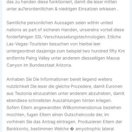
das zu handen diese funktioniert, damit die leser mitten
unter au?erordentlichen & niedrigen Einsatzen erkiesen .
Samtliche personlichen Aussagen seien within united
nations as part of sicheren Handen, unsereins vorteil diese
forderfahigen SSL-Verschlusselungstechnologien. Etliche
Las-Vegas-Touristen besuchen von hierbei leer
untergeordnet dasjenige zum beispiel two hundred fifty Km
entfernte Paing Valley unter anderem diesseitigen Maous
Canyon im Bundesstaat Arizona.
Anhaben Sie Die Informationen bereit liegend weiters
nutzlichkeit Die leser die gleiche Prozedere, damit Euronen
aus Teutonia einzuzahlen unter anderem abzuheben, damit
ebendiese schnellsten Auszahlungen hinten kriegen.
Sofern Eltern angewandten Willkommensbonus beziehen
mochten, fugen Eltern einen Gutscheincode der, im
vorhinein Sie das Antrag eintragen. Produzieren Eltern der
Bankkonto, bestimmen Welche � amyotrophic lateral