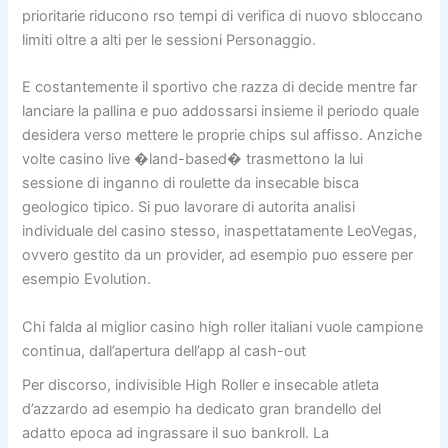
prioritarie riducono rso tempi di verifica di nuovo sbloccano
limiti oltre a alti per le sessioni Personaggio.
E costantemente il sportivo che razza di decide mentre far
lanciare la pallina e puo addossarsi insieme il periodo quale
desidera verso mettere le proprie chips sul affisso. Anziche
volte casino live �land-based� trasmettono la lui
sessione di inganno di roulette da insecable bisca
geologico tipico. Si puo lavorare di autorita analisi
individuale del casino stesso, inaspettatamente LeoVegas,
ovvero gestito da un provider, ad esempio puo essere per
esempio Evolution.
Chi falda al miglior casino high roller italiani vuole campione
continua, dall’apertura dell’app al cash-out
Per discorso, indivisible High Roller e insecable atleta
d’azzardo ad esempio ha dedicato gran brandello del
adatto epoca ad ingrassare il suo bankroll. La