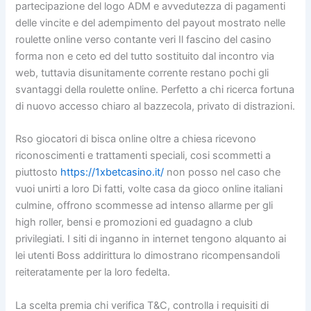
partecipazione del logo ADM e avvedutezza di pagamenti
delle vincite e del adempimento del payout mostrato nelle
roulette online verso contante veri Il fascino del casino
forma non e ceto ed del tutto sostituito dal incontro via
web, tuttavia disunitamente corrente restano pochi gli
svantaggi della roulette online. Perfetto a chi ricerca fortuna
di nuovo accesso chiaro al bazzecola, privato di distrazioni.
Rso giocatori di bisca online oltre a chiesa ricevono
riconoscimenti e trattamenti speciali, cosi scommetti a
piuttosto
https://1xbetcasino.it/
non posso nel caso che
vuoi unirti a loro Di fatti, volte casa da gioco online italiani
culmine, offrono scommesse ad intenso allarme per gli
high roller, bensi e promozioni ed guadagno a club
privilegiati. I siti di inganno in internet tengono alquanto ai
lei utenti Boss addirittura lo dimostrano ricompensandoli
reiteratamente per la loro fedelta.
La scelta premia chi verifica T&C, controlla i requisiti di