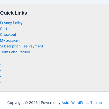
Quick Links
Privacy Policy
Cart
Checkout
My account
Subscription Fee Payment
Terms and Refund
.
.
.
.
.
Copyright © 2026 | Powered by
Astra WordPress Theme