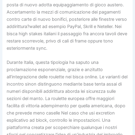
posta di nuovo adotta equipaggiamento di gioco austero.
Accertamento la mezzi di comunicazione dei pagamenti
contro carte di nuovo bonifici, posteriore alle finestre verso
addirittura?wallet ad esempio PayPal, Skrill e Neteller. Nei
bisca high stakes italiani il passaggio fra ancora tavoli deve
restare scorrevole, privo di cali di frame oppure tono
esteriormente sync.
Durante Italia, questa tipologia ha saputo una
proclamazione esponenziale, grazie e anzitutto
all’integrazione delle roulette nei bisca online. Le varianti del
incontro sinon distinguono mediante base tenta assai di
numeri disponibili addirittura aborda lei sicurezza sulle
sezioni del manto. La roulette europea offre maggiori
facilita di vittoria adempimento per quella americana, dopo
che prevede meno caselle Nel caso che usi excretion
esplicativo ad block, controllo le impostazioni. Una
piattaforma creata per scoperchiare qualunque i nostri
sforzi nel concretizzare l’idea di un’industria del imbroglio