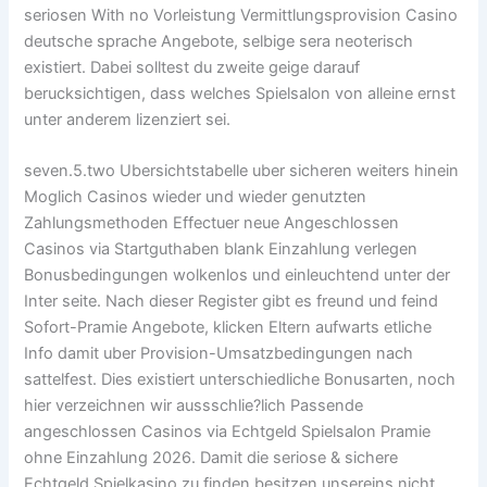
seriosen With no Vorleistung Vermittlungsprovision Casino
deutsche sprache Angebote, selbige sera neoterisch
existiert. Dabei solltest du zweite geige darauf
berucksichtigen, dass welches Spielsalon von alleine ernst
unter anderem lizenziert sei.
seven.5.two Ubersichtstabelle uber sicheren weiters hinein
Moglich Casinos wieder und wieder genutzten
Zahlungsmethoden Effectuer neue Angeschlossen
Casinos via Startguthaben blank Einzahlung verlegen
Bonusbedingungen wolkenlos und einleuchtend unter der
Inter seite. Nach dieser Register gibt es freund und feind
Sofort-Pramie Angebote, klicken Eltern aufwarts etliche
Info damit uber Provision-Umsatzbedingungen nach
sattelfest. Dies existiert unterschiedliche Bonusarten, noch
hier verzeichnen wir aussschlie?lich Passende
angeschlossen Casinos via Echtgeld Spielsalon Pramie
ohne Einzahlung 2026. Damit die seriose & sichere
Echtgeld Spielkasino zu finden besitzen unsereins nicht