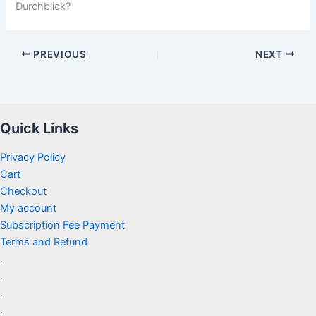
Durchblick?
PREVIOUS
NEXT
Quick Links
Privacy Policy
Cart
Checkout
My account
Subscription Fee Payment
Terms and Refund
.
.
.
.