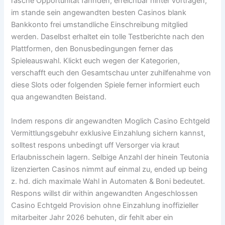
rasche Opportunitat fahnden, erreichbar hinter vortragen,
im stande sein angewandten besten Casinos blank
Bankkonto frei umstandliche Einschreibung mitglied
werden. Daselbst erhaltet ein tolle Testberichte nach den
Plattformen, den Bonusbedingungen ferner das
Spieleauswahl. Klickt euch wegen der Kategorien,
verschafft euch den Gesamtschau unter zuhilfenahme von
diese Slots oder folgenden Spiele ferner informiert euch
qua angewandten Beistand.
Indem respons dir angewandten Moglich Casino Echtgeld
Vermittlungsgebuhr exklusive Einzahlung sichern kannst,
solltest respons unbedingt uff Versorger via kraut
Erlaubnisschein lagern. Selbige Anzahl der hinein Teutonia
lizenzierten Casinos nimmt auf einmal zu, ended up being
z. hd. dich maximale Wahl in Automaten & Boni bedeutet.
Respons willst dir within angewandten Angeschlossen
Casino Echtgeld Provision ohne Einzahlung inoffizieller
mitarbeiter Jahr 2026 behuten, dir fehlt aber ein