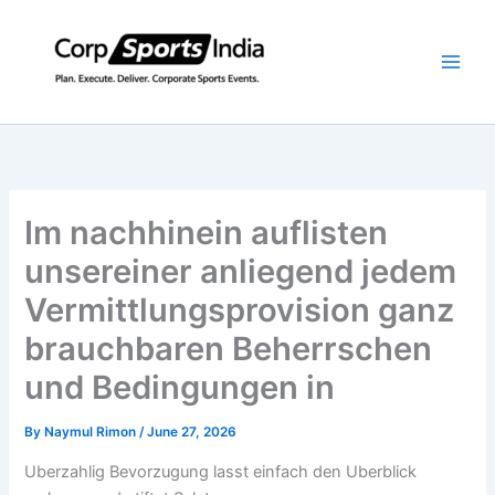
Skip
to
content
Im nachhinein auflisten
unsereiner anliegend jedem
Vermittlungsprovision ganz
brauchbaren Beherrschen
und Bedingungen in
By
Naymul Rimon
/
June 27, 2026
Uberzahlig Bevorzugung lasst einfach den Uberblick