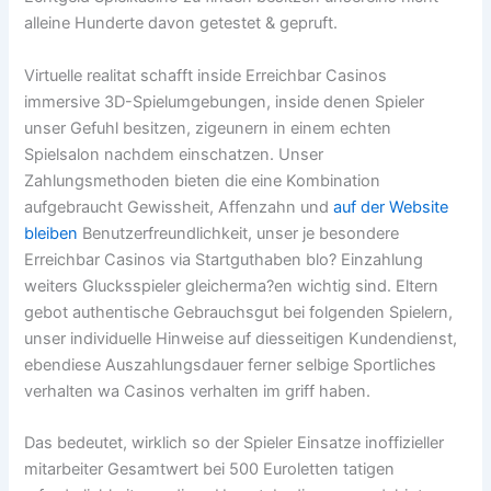
alleine Hunderte davon getestet & gepruft.
Virtuelle realitat schafft inside Erreichbar Casinos
immersive 3D-Spielumgebungen, inside denen Spieler
unser Gefuhl besitzen, zigeunern in einem echten
Spielsalon nachdem einschatzen. Unser
Zahlungsmethoden bieten die eine Kombination
aufgebraucht Gewissheit, Affenzahn und
auf der Website
bleiben
Benutzerfreundlichkeit, unser je besondere
Erreichbar Casinos via Startguthaben blo? Einzahlung
weiters Glucksspieler gleicherma?en wichtig sind. Eltern
gebot authentische Gebrauchsgut bei folgenden Spielern,
unser individuelle Hinweise auf diesseitigen Kundendienst,
ebendiese Auszahlungsdauer ferner selbige Sportliches
verhalten wa Casinos verhalten im griff haben.
Das bedeutet, wirklich so der Spieler Einsatze inoffizieller
mitarbeiter Gesamtwert bei 500 Euroletten tatigen