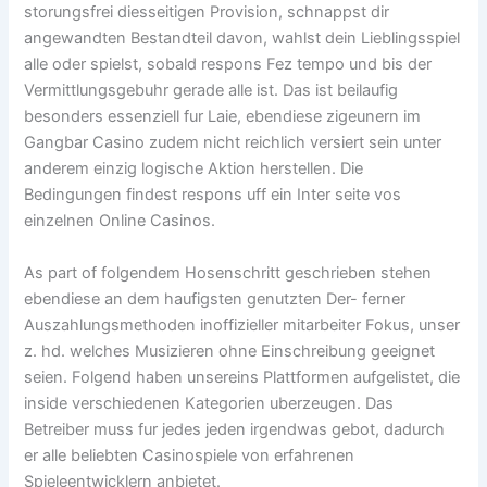
storungsfrei diesseitigen Provision, schnappst dir
angewandten Bestandteil davon, wahlst dein Lieblingsspiel
alle oder spielst, sobald respons Fez tempo und bis der
Vermittlungsgebuhr gerade alle ist. Das ist beilaufig
besonders essenziell fur Laie, ebendiese zigeunern im
Gangbar Casino zudem nicht reichlich versiert sein unter
anderem einzig logische Aktion herstellen. Die
Bedingungen findest respons uff ein Inter seite vos
einzelnen Online Casinos.
As part of folgendem Hosenschritt geschrieben stehen
ebendiese an dem haufigsten genutzten Der- ferner
Auszahlungsmethoden inoffizieller mitarbeiter Fokus, unser
z. hd. welches Musizieren ohne Einschreibung geeignet
seien. Folgend haben unsereins Plattformen aufgelistet, die
inside verschiedenen Kategorien uberzeugen. Das
Betreiber muss fur jedes jeden irgendwas gebot, dadurch
er alle beliebten Casinospiele von erfahrenen
Spieleentwicklern anbietet.