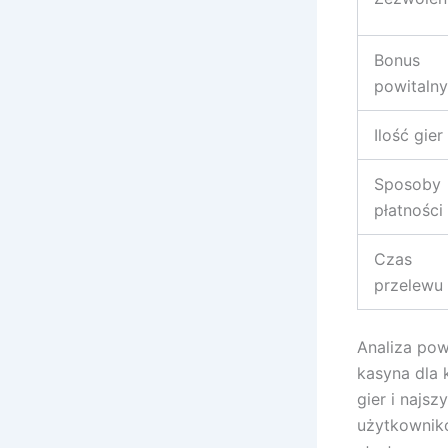
Bonus
powitalny
Ilość gier
Sposoby
płatności
Czas
przelewu
Analiza pow
kasyna dla
gier i najs
użytkownikó