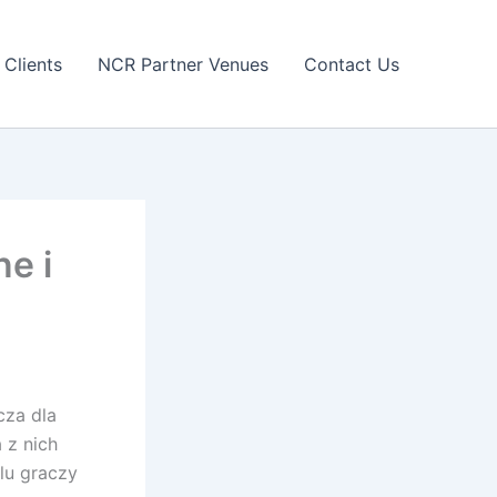
 Clients
NCR Partner Venues
Contact Us
e i
cza dla
 z nich
lu graczy