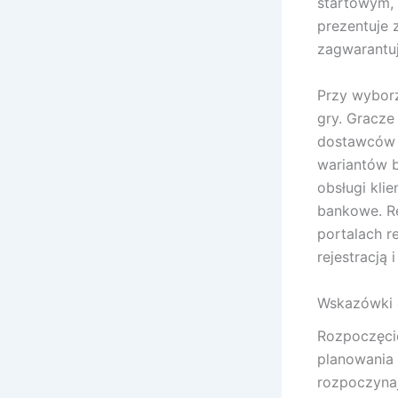
startowym, 
prezentuje 
zagwarantu
Przy wyborz
gry. Gracze
dostawców 
wariantów b
obsługi klie
bankowe. Re
portalach r
rejestracją
Wskazówki d
Rozpoczęci
planowania 
rozpoczynaj