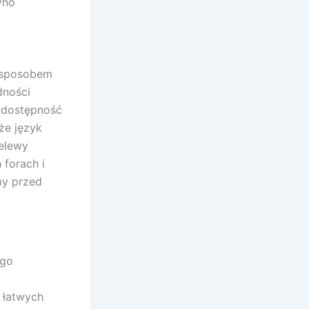
yno
i sposobem
dności
 dostępność
że język
zelewy
 forach i
my przed
ego
 łatwych