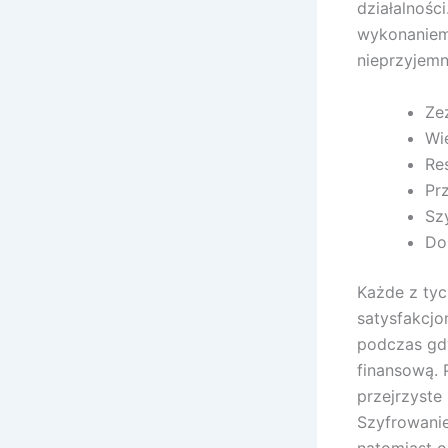
działalnośc
wykonaniem 
nieprzyjemn
Ze
Wi
Re
Pr
Sz
Do
Każde z tyc
satysfakcjo
podczas gd
finansową. 
przejrzyste
Szyfrowanie
natomiast o