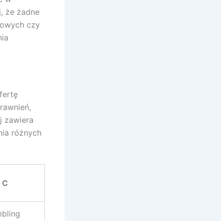
, że żadne
bowych czy
nia
fertę
rawnień,
ej zawiera
nia różnych
 C
bling