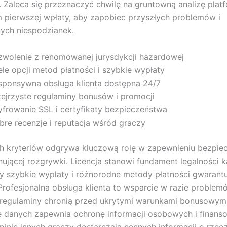
i. Zaleca się przeznaczyć chwilę na gruntowną analizę plat
pierwszej wpłaty, aby zapobiec przyszłych problemów i
ych niespodzianek.
zwolenie z renomowanej jurysdykcji hazardowej
ele opcji metod płatności i szybkie wypłaty
sponsywna obsługa klienta dostępna 24/7
zejrzyste regulaminy bonusów i promocji
yfrowanie SSL i certyfikaty bezpieczeństwa
bre recenzje i reputacja wśród graczy
h kryteriów odgrywa kluczową rolę w zapewnieniu bezpiec
nującej rozgrywki. Licencja stanowi fundament legalności k
y szybkie wypłaty i różnorodne metody płatności gwarant
Profesjonalna obsługa klienta to wsparcie w razie problem
 regulaminy chronią przed ukrytymi warunkami bonusowymi
 danych zapewnia ochronę informacji osobowych i finans
pinie innych graczy dostarczają cennych informacji o rze