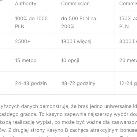
Authority
Commission
Commis
100% do 1000
do 500 PLN na
150% a
PLN
200%
PLN
2500+
1800 i więcej
3000 i 
15 metod
10 opcji
20 met
24-48 godzin
48-72 godziny
12-24 
yższych danych demonstruje, że brak jedno uniwersalne i
 każdego gracza. To kasyno zapewnia najszerszy wybór do
zybszą realizację wypłat, co może być ważne dla zaawans
w. Z drugiej strony Kasyno B zachęca atrakcyjnym bonus