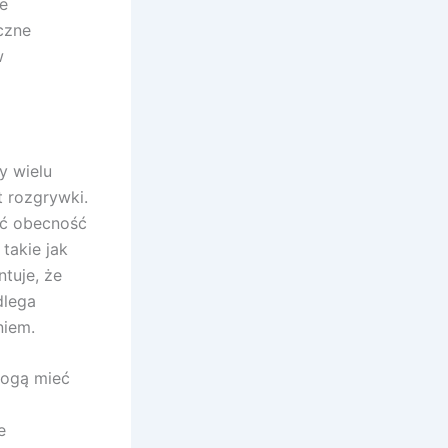
że
czne
w
y wielu
 rozgrywki.
ić obecność
takie jak
tuje, że
dlega
niem.
mogą mieć
e