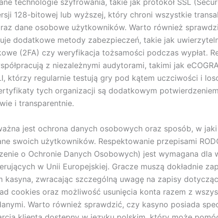
e technologie szyfrowania, takie jak protokół SSL (Secu
rsji 128-bitowej lub wyższej, który chroni wszystkie transa
oraz dane osobowe użytkowników. Warto również sprawdzi
uje dodatkowe metody zabezpieczeń, takie jak uwierzyteln
kowe (2FA) czy weryfikacja tożsamości podczas wypłat.
spółpracują z niezależnymi audytorami, takimi jak eCOGRA
I, którzy regularnie testują gry pod kątem uczciwości i lo
rtyfikaty tych organizacji są dodatkowym potwierdzeniem
wie i transparentnie.
ważna jest ochrona danych osobowych oraz sposób, w jaki
ane swoich użytkowników. Respektowanie przepisami ROD
zenie o Ochronie Danych Osobowych) jest wymagana dla 
erujących w Unii Europejskiej. Gracze muszą dokładnie za
m kasyna, zwracając szczególną uwagę na zapisy dotyczą
ad cookies oraz możliwość usunięcia konta razem z wszys
anymi. Warto również sprawdzić, czy kasyno posiada spec
rcia klienta dostępny w języku polskim, który może pomó