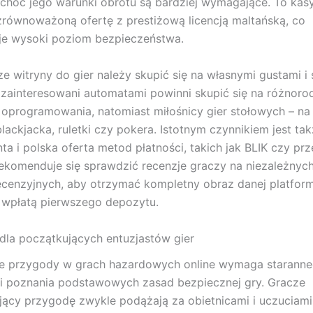
choć jego warunki obrotu są bardziej wymagające. To kas
zrównoważoną ofertę z prestiżową licencją maltańską, co
je wysoki poziom bezpieczeństwa.
e witryny do gier należy skupić się na własnymi gustami 
 zainteresowani automatami powinni skupić się na różnoro
oprogramowania, natomiast miłośnicy gier stołowych – na
lackjacka, ruletki czy pokera. Istotnym czynnikiem jest tak
nta i polska oferta metod płatności, takich jak BLIK czy pr
komenduje się sprawdzić recenzje graczy na niezależnych
ecenzyjnych, aby otrzymać kompletny obraz danej platfor
 i wpłatą pierwszego depozytu.
la początkujących entuzjastów gier
e przygody w grach hazardowych online wymaga starann
i poznania podstawowych zasad bezpiecznej gry. Gracze
ący przygodę zwykle podążają za obietnicami i uczuciami