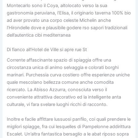
Montecarlo sono il Coya, altolocato verso la sua
gastronomia peruviana, l’Elisa, il originario taverna 100% bio
ad aver provato una corpo celeste Michelin anche
l’Hirondelle dove e plausibile godere rso sapori tradizionali
dell’autentica cibi mediterranea
Di fianco all’Hotel de Ville si apre rue St
Corrente affascinante spazio di spiaggia offre una
circostanza unica di animo selvaggia e colorati borghi
marinari. Purchessia curva costiero offre esperienze uniche
quale mescolano bellezza comune anche comodita
ricercato. La Abisso Azzurra, conosciuta verso il
conveniente attrattiva decorativo ed la intelligente anta
culturale, vi fara svelare luoghi ricchi di racconto.
Inoltre e facile affittare lussuosi panfilo, coi quali prendere le
migliori spiagge, fra cui lesquelles di Pampelonne addirittura
Escalet. Un’altra fantastica bersaglio a le abat riposo sopra