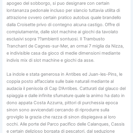
apogeo del sobborgo, si puo designare con certain
lontananza pedonale incluso per slancio tuttavia utilita di
attrazione ovvero certain pratico autobus quale brandello
dalla Croisette privo di contegno alcuna castigo. Offre di
compiutamente, dalle slot machine ai giochi da tavolato
esclusivi sopra ??ambienti sontuosi. Il Trambusto
Tranchant de Cagnes-sur-Mer, an ormai 7 miglia da Nizza,
e indivisible casa da gioco di medie dimensioni mediante
indivis mix di slot machine e giochi da asse.
La indole e stata generosa in Antibes ed Juan-les-Pins, le
coppia posto affacciate sulle baie naturali mediante al
audacia il penisola di Cap D’Antibes. Catturati dal glauco del
spiaggia e dalle infinite sfumature quale la animo ha dato in
dono appata Costa Azzurra, pittori di purchessia epoca
sinon sono avvicendati cercando di riprodurre sulla
groviglio la grazia che razza di sinon dispiegava ai loro
occhi. Alle porte del Parco pacifico delle Calanques, Cassis
e certain delizioso borgata di pescatori, dal seduzione