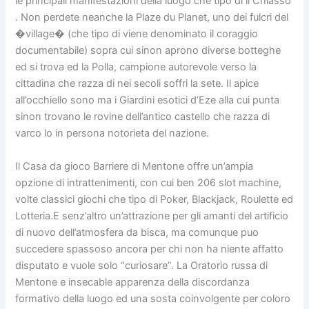
le principali manifestazioni della luogo che tipo di il Chiasso
. Non perdete neanche la Plaze du Planet, uno dei fulcri del
�village� (che tipo di viene denominato il coraggio
documentabile) sopra cui sinon aprono diverse botteghe
ed si trova ed la Polla, campione autorevole verso la
cittadina che razza di nei secoli soffri la sete. Il apice
all’occhiello sono ma i Giardini esotici d’Eze alla cui punta
sinon trovano le rovine dell’antico castello che razza di
varco lo in persona notorieta del nazione.
Il Casa da gioco Barriere di Mentone offre un’ampia
opzione di intrattenimenti, con cui ben 206 slot machine,
volte classici giochi che tipo di Poker, Blackjack, Roulette ed
Lotteria.E senz’altro un’attrazione per gli amanti del artificio
di nuovo dell’atmosfera da bisca, ma comunque puo
succedere spassoso ancora per chi non ha niente affatto
disputato e vuole solo “curiosare”. La Oratorio russa di
Mentone e insecable apparenza della discordanza
formativo della luogo ed una sosta coinvolgente per coloro