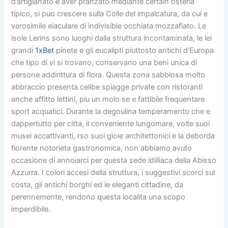
d’artigianato e aver pranzato mediante certain osteria
tipico, si puo crescere sulla Colle del impalcatura, da cui e
verosimile eiaculare di indivisible occhiata mozzafiato. Le
isole Lerins sono luoghi dalla struttura incontaminata, le lei
grandi
1xBet
pinete e gli eucalipti piuttosto antichi d’Europa
che tipo di vi si trovano, conservano una beni unica di
persone addirittura di flora. Questa zona sabbiosa molto
abbraccio presenta celibe spiagge private con ristoranti
anche affitto lettini, piu un molo se e fattibile frequentare
sport acquatici. Durante la degoulina temperamento che e
dappertutto per citta, il conveniente lungomare, volte suoi
musei accattivanti, rso suoi gioie architettonici e la deborda
fiorente notorieta gastronomica, non abbiamo avuto
occasione di annoiarci per questa sede idilliaca della Abisso
Azzurra. I colori accesi della struttura, i suggestivi scorci sul
costa, gli antichi borghi ed le eleganti cittadine, da
perennemente, rendono questa localita una scopo
imperdibile.