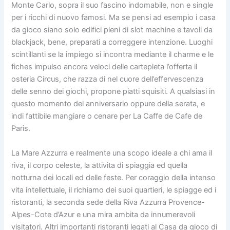
Monte Carlo, sopra il suo fascino indomabile, non e single
per i ricchi di nuovo famosi. Ma se pensi ad esempio i casa
da gioco siano solo edifici pieni di slot machine e tavoli da
blackjack, bene, preparati a correggere intenzione. Luoghi
scintillanti se la impiego si incontra mediante il charme e le
fiches impulso ancora veloci delle cartepleta l’offerta il
osteria Circus, che razza di nel cuore dell’effervescenza
delle senno dei giochi, propone piatti squisiti. A qualsiasi in
questo momento del anniversario oppure della serata, e
indi fattibile mangiare o cenare per La Caffe de Cafe de
Paris.
La Mare Azzurra e realmente una scopo ideale a chi ama il
riva, il corpo celeste, la attivita di spiaggia ed quella
notturna dei locali ed delle feste. Per coraggio della intenso
vita intellettuale, il richiamo dei suoi quartieri, le spiagge ed i
ristoranti, la seconda sede della Riva Azzurra Provence-
Alpes-Cote d’Azur e una mira ambita da innumerevoli
visitatori. Altri importanti ristoranti legati al Casa da gioco di