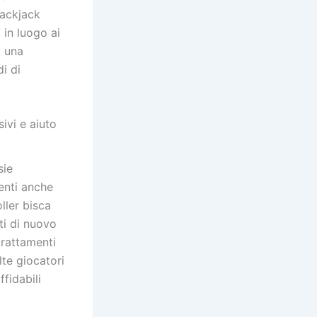
lackjack
 in luogo ai
a una
i di
sivi e aiuto
sie
enti anche
ller bisca
nti di nuovo
trattamenti
lte giocatori
ffidabili