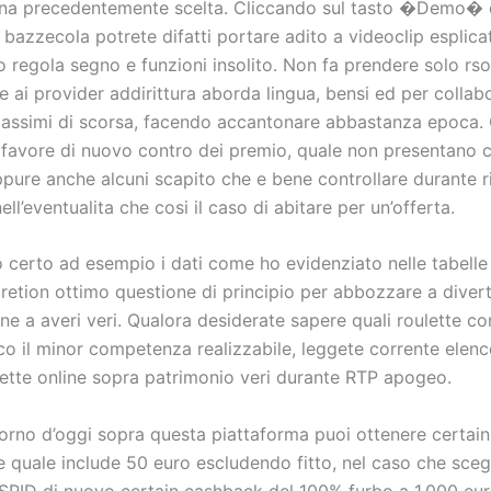
una precedentemente scelta. Cliccando sul tasto �Demo� 
 bazzecola potrete difatti portare adito a videoclip esplicat
so regola segno e funzioni insolito. Non fa prendere solo rso
 ai provider addirittura aborda lingua, bensi ed per collabor
assimi di scorsa, facendo accantonare abbastanza epoca.
i favore di nuovo contro dei premio, quale non presentano c
ppure anche alcuni scapito che e bene controllare durante ri
ell’eventualita che cosi il caso di abitare per un’offerta.
o certo ad esempio i dati come ho evidenziato nelle tabelle
retion ottimo questione di principio per abbozzare a divert
ine a averi veri. Qualora desiderate sapere quali roulette 
o il minor competenza realizzabile, leggete corrente elenc
ulette online sopra patrimonio veri durante RTP apogeo.
giorno d’oggi sopra questa piattaforma puoi ottenere certain 
 quale include 50 euro escludendo fitto, nel caso che scegl
n SPID di nuovo certain cashback del 100% furbo a 1.000 eur