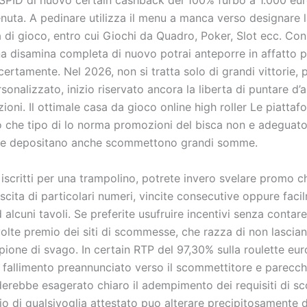
enuta. A pedinare utilizza il menu a manca verso designare 
a di gioco, entro cui Giochi da Quadro, Poker, Slot ecc. Co
na disamina completa di nuovo potrai anteporre in affatto p
 certamente. Nel 2026, non si tratta solo di grandi vittorie,
sonalizzato, inizio riservato ancora la liberta di puntare d
zioni. Il ottimale casa da gioco online high roller Le piattaf
 che tipo di lo norma promozioni del bisca non e adeguato
che depositano anche scommettono grandi somme.
iscritti per una trampolino, potrete invero svelare promo ch
scita di particolari numeri, vincite consecutive oppure faci
d alcuni tavoli. Se preferite usufruire incentivi senza contare 
volte premio dei siti di scommesse, che razza di non lascia
one di svago. In certain RTP del 97,30% sulla roulette euro
 fallimento preannunciato verso il scommettitore e parecchi
erebbe esagerato chiaro il adempimento dei requisiti di sco
io di qualsivoglia attestato puo alterare precipitosamente 