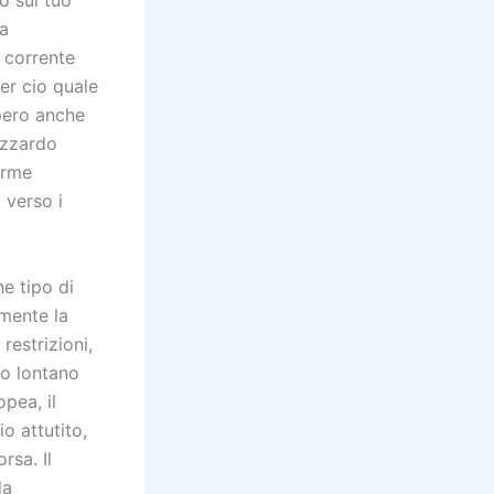
la
n corrente
er cio quale
 pero anche
’azzardo
orme
 verso i
e tipo di
lmente la
restrizioni,
no lontano
pea, il
o attutito,
rsa. Il
da