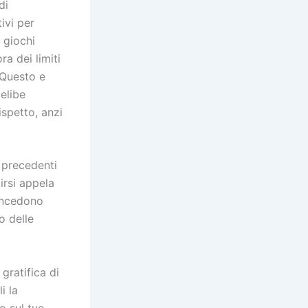
di
ivi per
 giochi
a dei limiti
 Questo e
elibe
spetto, anzi
 precedenti
irsi appela
concedono
o delle
gratifica di
i la
o sul tuo