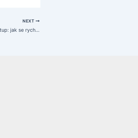
NEXT
Online casino přístup: jak se rychle dostat ke hrám a bonusům