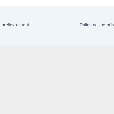
Rso casino sopra prelievo spontaneo senza certificazione esistono solo poi la inizialmente ispezione completata