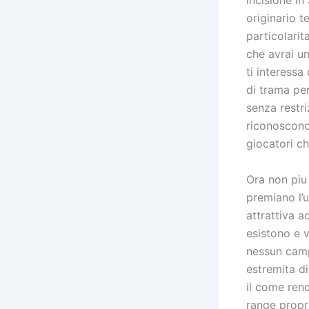
originario t
particolarit
che avrai u
ti interessa
di trama per
senza restri
riconoscono
giocatori 
Ora non piu 
premiano l’u
attrattiva a
esistono e 
nessun campi
estremita di
il come rend
range propr