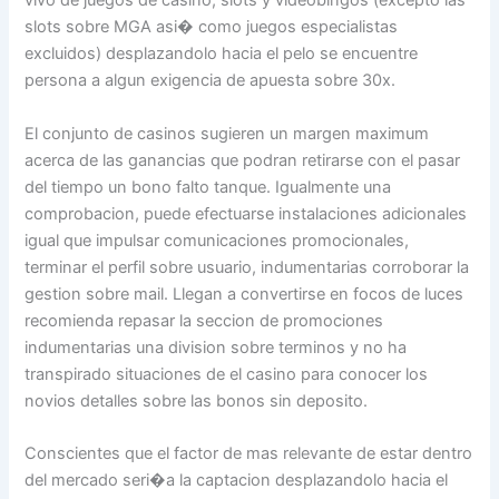
vivo de juegos de casino, slots y videobingos (excepto las
slots sobre MGA asi� como juegos especialistas
excluidos) desplazandolo hacia el pelo se encuentre
persona a algun exigencia de apuesta sobre 30x.
El conjunto de casinos sugieren un margen maximum
acerca de las ganancias que podran retirarse con el pasar
del tiempo un bono falto tanque. Igualmente una
comprobacion, puede efectuarse instalaciones adicionales
igual que impulsar comunicaciones promocionales,
terminar el perfil sobre usuario, indumentarias corroborar la
gestion sobre mail. Llegan a convertirse en focos de luces
recomienda repasar la seccion de promociones
indumentarias una division sobre terminos y no ha
transpirado situaciones de el casino para conocer los
novios detalles sobre las bonos sin deposito.
Conscientes que el factor de mas relevante de estar dentro
del mercado seri�a la captacion desplazandolo hacia el