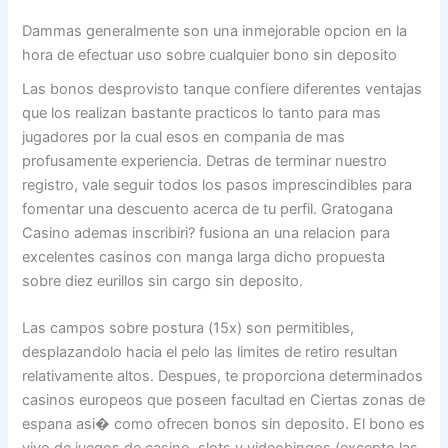
Dammas generalmente son una inmejorable opcion en la
hora de efectuar uso sobre cualquier bono sin deposito
Las bonos desprovisto tanque confiere diferentes ventajas
que los realizan bastante practicos lo tanto para mas
jugadores por la cual esos en compania de mas
profusamente experiencia. Detras de terminar nuestro
registro, vale seguir todos los pasos imprescindibles para
fomentar una descuento acerca de tu perfil. Gratogana
Casino ademas inscribiri? fusiona an una relacion para
excelentes casinos con manga larga dicho propuesta
sobre diez eurillos sin cargo sin deposito.
Las campos sobre postura (15x) son permitibles,
desplazandolo hacia el pelo las limites de retiro resultan
relativamente altos. Despues, te proporciona determinados
casinos europeos que poseen facultad en Ciertas zonas de
espana asi� como ofrecen bonos sin deposito. El bono es