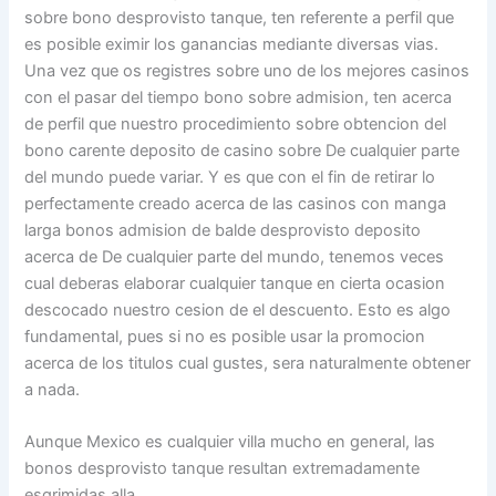
sobre bono desprovisto tanque, ten referente a perfil que
es posible eximir los ganancias mediante diversas vias.
Una vez que os registres sobre uno de los mejores casinos
con el pasar del tiempo bono sobre admision, ten acerca
de perfil que nuestro procedimiento sobre obtencion del
bono carente deposito de casino sobre De cualquier parte
del mundo puede variar. Y es que con el fin de retirar lo
perfectamente creado acerca de las casinos con manga
larga bonos admision de balde desprovisto deposito
acerca de De cualquier parte del mundo, tenemos veces
cual deberas elaborar cualquier tanque en cierta ocasion
descocado nuestro cesion de el descuento. Esto es algo
fundamental, pues si no es posible usar la promocion
acerca de los titulos cual gustes, sera naturalmente obtener
a nada.
Aunque Mexico es cualquier villa mucho en general, las
bonos desprovisto tanque resultan extremadamente
esgrimidas alla