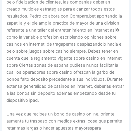
pelo fidelizacion de clientes, las companias deberian
creado multiples estrategias para alcanzar todos estos
resultados. Pedro colabora con Compare.bet aportando la
zapatilla y el pie amplia practica de mayor de una division
referente a una taller del entretenimiento en internet asi�
como la variable profesion escribiendo opiniones sobre
casinos en internet, de tragaperras desplazandolo hacia el
pelo sobre juegos sobre casino siempre. Debes tener en
cuenta que la reglamento vigente sobre casino en internet
sobre Ciertas zonas de espana pudiese nunca facilitar la
cual los operadores sobre casino ofrezcan la garbo de
bonos falto deposito precedente a sus individuos. Durante
extensa generalidad de casinos en internet, deberias entrar
a las bonos sin deposito ademas empezando desde tu
dispositivo ipad.
Una vez que recibes un bono de casino online, oriente
aumenta tu traspaso con medios extras, cosa que permite
retar mas largas o hacer apuestas mayorespara