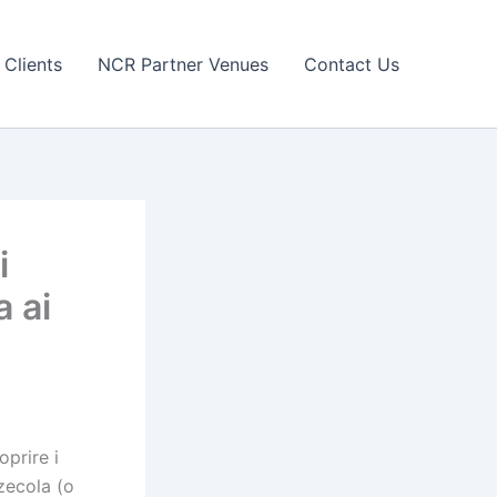
 Clients
NCR Partner Venues
Contact Us
i
a ai
prire i
zzecola (o