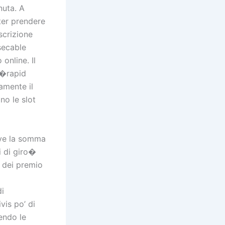
nuta. A
oter prendere
iscrizione
secable
online. Il
i �rapid
amente il
no le slot
ove la somma
ti di giro�
 dei premio
di
vis po’ di
endo le