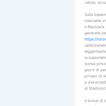
valute, acc
Sulla basam
insecable cr
il Blackjack
generate pe
https://tot
ripetutament
leggermente 
occasionalme
bonus priva
giorni di pe
privato di d
a una possib
di Starburst
Il bonus di 