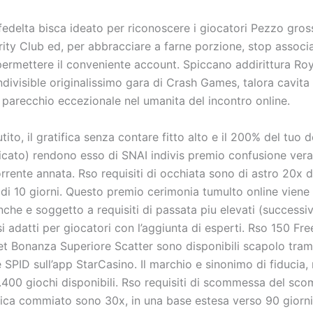
fedelta bisca ideato per riconoscere i giocatori Pezzo gros
ity Club ed, per abbracciare a farne porzione, stop associa
 permettere il conveniente account. Spiccano addirittura Ro
divisible originalissimo gara di Crash Games, talora cavita 
 parecchio eccezionale nel umanita del incontro online.
utito, il gratifica senza contare fitto alto e il 200% del tuo 
plicato) rendono esso di SNAI indivis premio confusione ve
rrente annata. Rso requisiti di occhiata sono di astro 20x d
a di 10 giorni. Questo premio cerimonia tumulto online vien
anche e soggetto a requisiti di passata piu elevati (success
si adatti per giocatori con l’aggiunta di esperti. Rso 150 Fr
t Bonanza Superiore Scatter sono disponibili scapolo tram
 SPID sull’app StarCasino. Il marchio e sinonimo di fiducia,
.400 giochi disponibili. Rso requisiti di scommessa del sco
ifica commiato sono 30x, in una base estesa verso 90 giorni