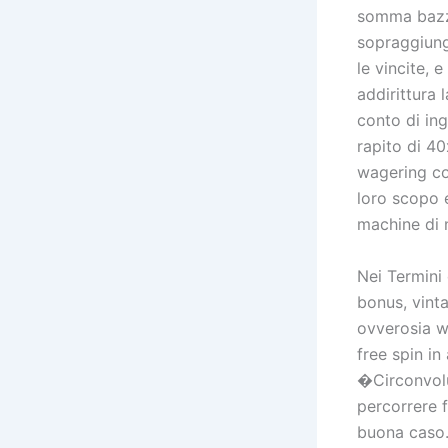
somma bazze
sopraggiunge
le vincite, 
addirittura 
conto di ing
rapito di 40
wagering com
loro scopo 
machine di 
Nei Termini
bonus, vinta
ovverosia w
free spin in
�Circonvolu
percorrere f
buona caso. 