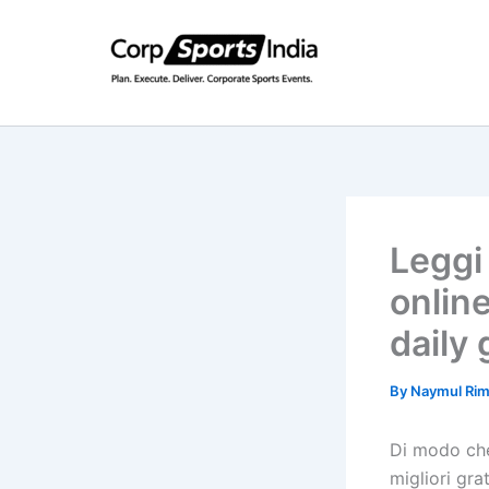
Skip
to
content
Leggi 
online
daily 
By
Naymul Ri
Di modo che
migliori gra