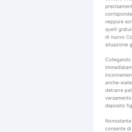
precisament
corrisponde
neppure sono
quelli gratu
di nuovo Co
situazione 
Collegando 
immediatame
inconvenient
anche-wallet
detrarre pat
versamento 
deposito fig
Nonostante i
consente di 