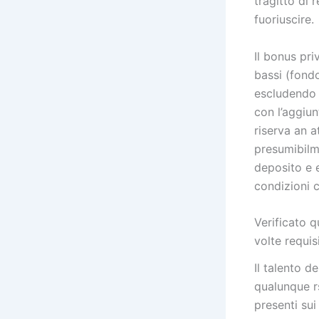
tragitto di 
fuoriuscire.
Il bonus pri
bassi (fondo
escludendo t
con l’aggiu
riserva an a
presumibilme
deposito e e
condizioni c
Verificato 
volte requis
Il talento d
qualunque r
presenti sui