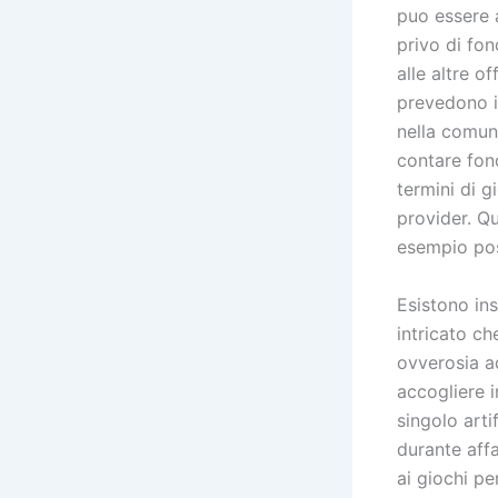
puo essere 
privo di fo
alle altre of
prevedono in
nella comun
contare fon
termini di g
provider. Q
esempio pos
Esistono in
intricato ch
ovverosia ad
accogliere i
singolo arti
durante affa
ai giochi pe