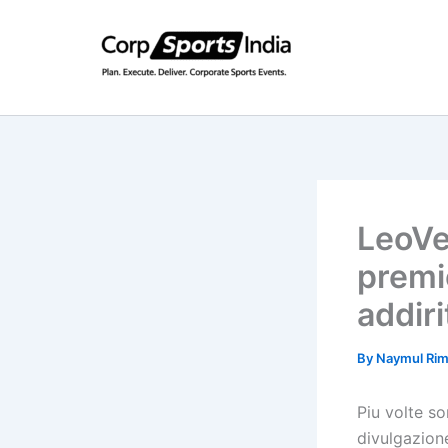
Skip
to
content
LeoVe
premi
addir
By
Naymul Ri
Piu volte so
divulgazion