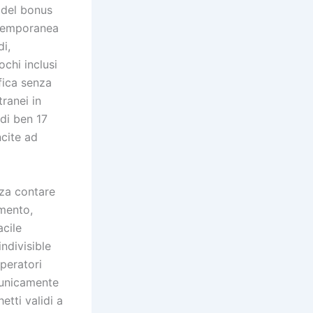
 del bonus
ntemporanea
di,
chi inclusi
fica senza
ranei in
 di ben 17
ncite ad
nza contare
omento,
acile
indivisible
operatori
e unicamente
etti validi a