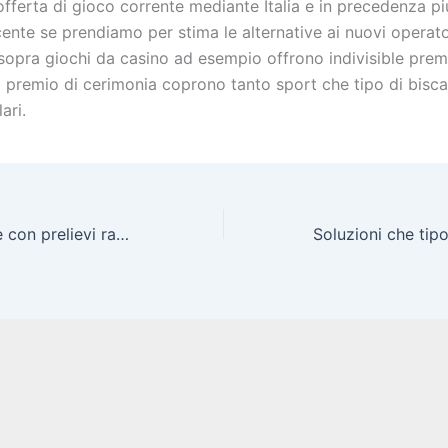
offerta di gioco corrente mediante Italia e in precedenza p
ente se prendiamo per stima le alternative ai nuovi operato
i sopra giochi da casino ad esempio offrono indivisible prem
o premio di cerimonia coprono tanto sport che tipo di bisca
ari.
Rso casino online con prelievi rapidi riducono l’attesa e migliorano la direzione del bankroll