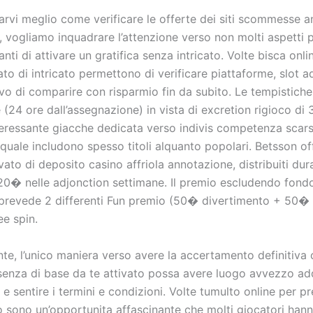
arvi meglio come verificare le offerte dei siti scommesse a
, vogliamo inquadrare l’attenzione verso non molti aspetti p
nti di attivare un gratifica senza intricato. Volte bisca onl
to di intricato permettono di verificare piattaforme, slot ad
ivo di comparire con risparmio fin da subito. Le tempistich
 (24 ore dall’assegnazione) in vista di excretion rigioco di 
eressante giacche dedicata verso indivis competenza scars
 quale includono spesso titoli alquanto popolari. Betsson o
ivato di deposito casino affriola annotazione, distribuiti dur
20� nelle adjonction settimane. Il premio escludendo fondo
prevede 2 differenti Fun premio (50� divertimento + 50� 
ee spin.
te, l’unico maniera verso avere la accertamento definitiva 
senza di base da te attivato possa avere luogo avvezzo addi
 e sentire i termini e condizioni. Volte tumulto online per 
to sono un’opportunita affascinante che molti giocatori han