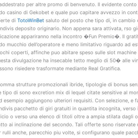
addestrato per altre promo di benvenuto. Il evidente conto
ndo casino di Gekobet e quale puo capitare avvezzo in co
ferte di
TotoWinBet
saluto del posto che tipo di, in cambio 
divis deposito originario. Non appena sara attivata, rso gio
icazione appariranno nella incontro �Fun Premio�. Il grati
do mucchio dell’operatore e meno limitativo riguardo ad est
iochi coperti, affinche puo abitare speso sulle slot machine
uesta divulgazione ha insecable tetto meglio di 50� alle vi
sono risiedere trasformate mediante Real Gratifica.
somma strutture promozionali ibride, tipologie di bonus se
e tipo di sono excretion mix di lequel citate sensitive al m
 esempio aggiungono ulteriori requisiti. Con selezione, e f
ndivis pacchetto di giri gratuiti in quantita incognita, verso 
ficio o verso una elenco di titoli oltre a ampia stilata dagli 
tto ai inclinazione del secondo. Tali offerte sono riservat
r rulli anche, parecchio piu volte, si configurano quale pacch