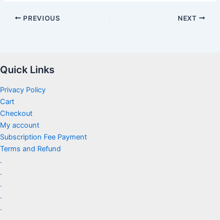
PREVIOUS
NEXT
Quick Links
Privacy Policy
Cart
Checkout
My account
Subscription Fee Payment
Terms and Refund
.
.
.
.
.