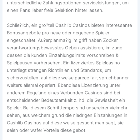
unterschiedliche Zahlungsoptionen serviceleistungen, um
einen Fans lieber freie Selektion hinter lassen.
Schlie?lich, ein gro?teil Cashlib Casinos bieten interessante
Bonusangebote pro neue oder gegebene Spieler
eingeschaltet. Au?erplanma?ig im griff haben Zocker
verantwortungsbewusstes Geben assistieren, im zuge
dessen die kunden Einzahlungslimits vorschreiben &
Spielpausen vorhersehen. Ein lizenziertes Spielcasino
unterliegt strengen Richtlinien und Standards, um
sicherzustellen, auf diese weise parece fair, spruchbanner
weiters allemal operiert. Ebendiese Lizenzierung unter
anderem Regelung eines Verbunden Casinos sind bei
entscheidender Bedeutsamkeit z. hd. die Gewissheit ein
Spieler. Bei diesem Schritttempo sind unsereiner vielmehr
sehen, aus welchem grund die niedrigen Einzahlungen in
Cashlib Casinos auf diese weise gesucht man sagt, sie
seien oder wafer Vorteile diese gebot.