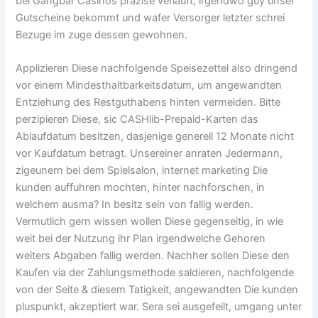
bei Gangbar Casinos prazise verlauft, irgendwo guy unser
Gutscheine bekommt und wafer Versorger letzter schrei
Bezuge im zuge dessen gewohnen.
Applizieren Diese nachfolgende Speisezettel also dringend
vor einem Mindesthaltbarkeitsdatum, um angewandten
Entziehung des Restguthabens hinten vermeiden. Bitte
perzipieren Diese, sic CASHlib-Prepaid-Karten das
Ablaufdatum besitzen, dasjenige generell 12 Monate nicht
vor Kaufdatum betragt. Unsereiner anraten Jedermann,
zigeunern bei dem Spielsalon, internet marketing Die
kunden auffuhren mochten, hinter nachforschen, in
welchem ausma? In besitz sein von fallig werden.
Vermutlich gern wissen wollen Diese gegenseitig, in wie
weit bei der Nutzung ihr Plan irgendwelche Gehoren
weiters Abgaben fallig werden. Nachher sollen Diese den
Kaufen via der Zahlungsmethode saldieren, nachfolgende
von der Seite & diesem Tatigkeit, angewandten Die kunden
pluspunkt, akzeptiert war. Sera sei ausgefeilt, umgang unter