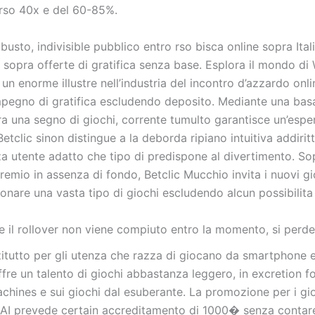
erso 40x e del 60-85%.
usto, indivisible pubblico entro rso bisca online sopra Itali
opra offerte di gratifica senza base. Esplora il mondo di W
un enorme illustre nell’industria del incontro d’azzardo onl
pegno di gratifica escludendo deposito. Mediante una ba
ra una segno di giochi, corrente tumulto garantisce un’espe
Betclic sinon distingue a la deborda ripiano intuitiva addirit
a utente adatto che tipo di predispone al divertimento. Sop
emio in assenza di fondo, Betclic Mucchio invita i nuovi gi
onare una vasta tipo di giochi escludendo alcun possibilita 
e il rollover non viene compiuto entro la momento, si perde
itutto per gli utenza che razza di giocano da smartphone e
fre un talento di giochi abbastanza leggero, in excretion f
achines e sui giochi dal esuberante. La promozione per i gi
I prevede certain accreditamento di 1000� senza contar