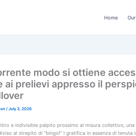
Home
Our
orrente modo si ottiene acce
 ai prelievi appresso il persp
llover
mon
/
July 3, 2026
itiro e indivisible palpito prossimo al misura collettivo, una 
viso al strepito di “bingo!” I gratifica in assenza di tenuta 