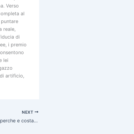
ma. Verso
completa al
 puntare
a reale,
iducia di
ee, i premio
 consentono
 lei
agazzo
i artificio,
NEXT
Improvvisamente perche e costantemente importante controllare i termini di prelievo di indivis casa da gioco