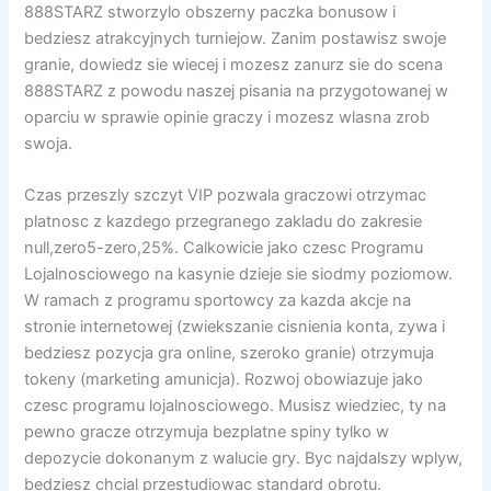
888STARZ stworzylo obszerny paczka bonusow i
bedziesz atrakcyjnych turniejow. Zanim postawisz swoje
granie, dowiedz sie wiecej i mozesz zanurz sie do scena
888STARZ z powodu naszej pisania na przygotowanej w
oparciu w sprawie opinie graczy i mozesz wlasna zrob
swoja.
Czas przeszly szczyt VIP pozwala graczowi otrzymac
platnosc z kazdego przegranego zakladu do zakresie
null,zero5-zero,25%. Calkowicie jako czesc Programu
Lojalnosciowego na kasynie dzieje sie siodmy poziomow.
W ramach z programu sportowcy za kazda akcje na
stronie internetowej (zwiekszanie cisnienia konta, zywa i
bedziesz pozycja gra online, szeroko granie) otrzymuja
tokeny (marketing amunicja). Rozwoj obowiazuje jako
czesc programu lojalnosciowego. Musisz wiedziec, ty na
pewno gracze otrzymuja bezplatne spiny tylko w
depozycie dokonanym z walucie gry. Byc najdalszy wplyw,
bedziesz chcial przestudiowac standard obrotu.