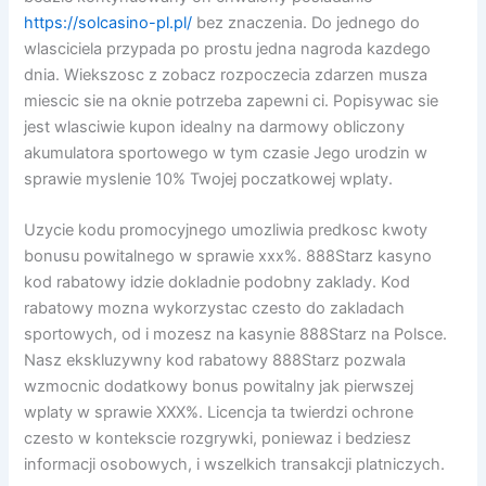
https://solcasino-pl.pl/
bez znaczenia. Do jednego do
wlasciciela przypada po prostu jedna nagroda kazdego
dnia. Wiekszosc z zobacz rozpoczecia zdarzen musza
miescic sie na oknie potrzeba zapewni ci. Popisywac sie
jest wlasciwie kupon idealny na darmowy obliczony
akumulatora sportowego w tym czasie Jego urodzin w
sprawie myslenie 10% Twojej poczatkowej wplaty.
Uzycie kodu promocyjnego umozliwia predkosc kwoty
bonusu powitalnego w sprawie xxx%. 888Starz kasyno
kod rabatowy idzie dokladnie podobny zaklady. Kod
rabatowy mozna wykorzystac czesto do zakladach
sportowych, od i mozesz na kasynie 888Starz na Polsce.
Nasz ekskluzywny kod rabatowy 888Starz pozwala
wzmocnic dodatkowy bonus powitalny jak pierwszej
wplaty w sprawie XXX%. Licencja ta twierdzi ochrone
czesto w kontekscie rozgrywki, poniewaz i bedziesz
informacji osobowych, i wszelkich transakcji platniczych.