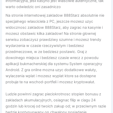
informacyjna, jesli kasyno jest wlasciwie autentyczne, tak
warto odwiedzic oni zasadniczo
Na stronie internetowej zakladow 888Starz absolutnie nie
specjalnego wlasciciela z PC, jeszcze mozesz uzyc
widocznosc zakladow 888Starz, aby zagrac na kasynie i
mozesz obstawic kilka zakladow! Na stronie glownej
serwisu zobaczysz prawdziwy szumne i mozesz trendy
wydarzenia w czasie rzeczywistym i bedziesz
przedmeczowe, w ze bedziesz postawic. Graj z
dowolnego miejsca i bedziesz czasie wrecz z powodu
aplikacji bukmacherskiej dla systemu System operacyjny
Android. Z gra online mozna uzyc dodatkowe waluty,
wylaczenia wplat i mozesz wyplat ktore sa dostepne
probuje te na wschod-portfeli i mozesz kryptowalut.
Ludzie powinni zagrac pieciokrotnosc stopien bonusu z
zakladach akumulacyjnych, osiagnac filip w ciagu 24
godzin lub krocej od twoich zakup od; w przeciwnym razie
bedzie kontynuowany on chwalony posiadanie