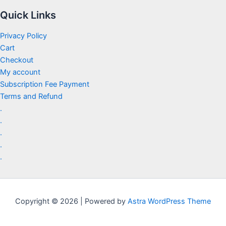
Quick Links
Privacy Policy
Cart
Checkout
My account
Subscription Fee Payment
Terms and Refund
.
.
.
.
.
Copyright © 2026 | Powered by
Astra WordPress Theme