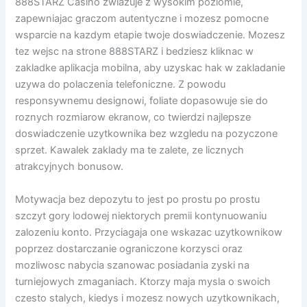
888STARZ Casino zwiazuje z wysokim poziomie,
zapewniajac graczom autentyczne i mozesz pomocne
wsparcie na kazdym etapie twoje doswiadczenie. Mozesz
tez wejsc na strone 888STARZ i bedziesz kliknac w
zakladke aplikacja mobilna, aby uzyskac hak w zakladanie
uzywa do polaczenia telefoniczne. Z powodu
responsywnemu designowi, foliate dopasowuje sie do
roznych rozmiarow ekranow, co twierdzi najlepsze
doswiadczenie uzytkownika bez wzgledu na pozyczone
sprzet. Kawalek zaklady ma te zalete, ze licznych
atrakcyjnych bonusow.
Motywacja bez depozytu to jest po prostu po prostu
szczyt gory lodowej niektorych premii kontynuowaniu
zalozeniu konto. Przyciagaja one wskazac uzytkownikow
poprzez dostarczanie ograniczone korzysci oraz
mozliwosc nabycia szanowac posiadania zyski na
turniejowych zmaganiach. Ktorzy maja mysla o swoich
czesto stalych, kiedys i mozesz nowych uzytkownikach,