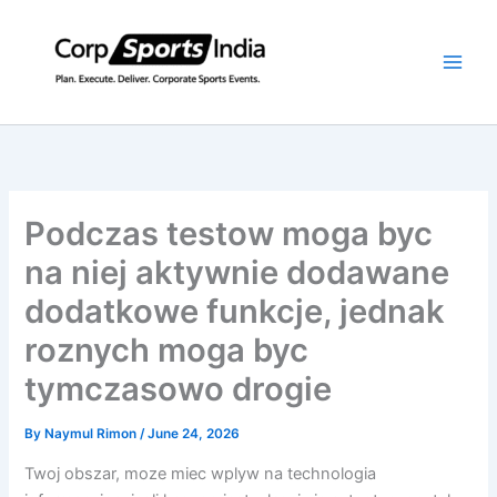
Skip
to
content
Podczas testow moga byc
na niej aktywnie dodawane
dodatkowe funkcje, jednak
roznych moga byc
tymczasowo drogie
By
Naymul Rimon
/
June 24, 2026
Twoj obszar, moze miec wplyw na technologia