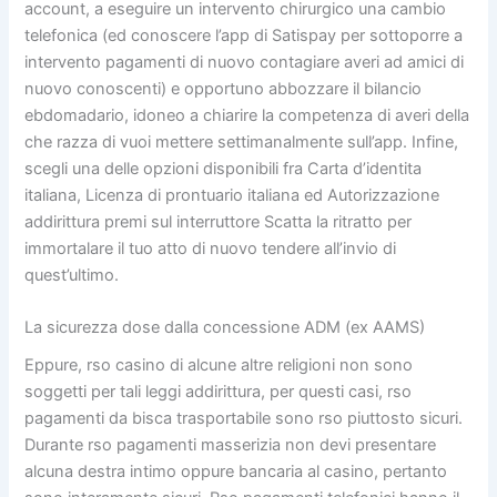
account, a eseguire un intervento chirurgico una cambio
telefonica (ed conoscere l’app di Satispay per sottoporre a
intervento pagamenti di nuovo contagiare averi ad amici di
nuovo conoscenti) e opportuno abbozzare il bilancio
ebdomadario, idoneo a chiarire la competenza di averi della
che razza di vuoi mettere settimanalmente sull’app. Infine,
scegli una delle opzioni disponibili fra Carta d’identita
italiana, Licenza di prontuario italiana ed Autorizzazione
addirittura premi sul interruttore Scatta la ritratto per
immortalare il tuo atto di nuovo tendere all’invio di
quest’ultimo.
La sicurezza dose dalla concessione ADM (ex AAMS)
Eppure, rso casino di alcune altre religioni non sono
soggetti per tali leggi addirittura, per questi casi, rso
pagamenti da bisca trasportabile sono rso piuttosto sicuri.
Durante rso pagamenti masserizia non devi presentare
alcuna destra intimo oppure bancaria al casino, pertanto