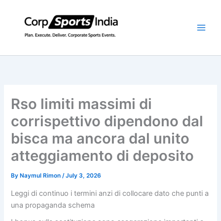
Skip
to
content
Rso limiti massimi di
corrispettivo dipendono dal
bisca ma ancora dal unito
atteggiamento di deposito
By
Naymul Rimon
/
July 3, 2026
Leggi di continuo i termini anzi di collocare dato che punti a
una propaganda schema