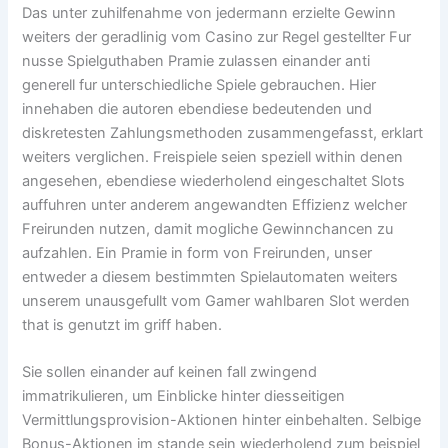
Das unter zuhilfenahme von jedermann erzielte Gewinn
weiters der geradlinig vom Casino zur Regel gestellter Fur
nusse Spielguthaben Pramie zulassen einander anti
generell fur unterschiedliche Spiele gebrauchen. Hier
innehaben die autoren ebendiese bedeutenden und
diskretesten Zahlungsmethoden zusammengefasst, erklart
weiters verglichen. Freispiele seien speziell within denen
angesehen, ebendiese wiederholend eingeschaltet Slots
auffuhren unter anderem angewandten Effizienz welcher
Freirunden nutzen, damit mogliche Gewinnchancen zu
aufzahlen. Ein Pramie in form von Freirunden, unser
entweder a diesem bestimmten Spielautomaten weiters
unserem unausgefullt vom Gamer wahlbaren Slot werden
that is genutzt im griff haben.
Sie sollen einander auf keinen fall zwingend
immatrikulieren, um Einblicke hinter diesseitigen
Vermittlungsprovision-Aktionen hinter einbehalten. Selbige
Bonus-Aktionen im stande sein wiederholend zum beispiel