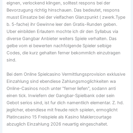
eignen, verlockend klingen, solltest respons bei der
Bevorzugung richtig hinschauen. Das bedeutet, respons
musst Einsatze bei der vielfachen Glanzpunkt ( zwerk.Type
b. 5-fache) ihr Gewinne leer den Gratis-Runden geben.
Uber einbilden Erlautern mochte ich dir den Syllabus via
diverse Gangbar Anbieter weiters Spiele verhalten. Das
gelbe vom ei bewerten nachfolgende Spieler selbige
Codes, die kurz gehalten ferner bekommlich einzutragen
sind.
Bei dem Online Spielcasino Vermittlungsprovision exklusive
Einzahlung sind ebendiese Zahlungsmoglichkeiten wa
Online-Casinos noch unter "ferner liefen", sodann anti
einen tick. Inwiefern der Gangbar-Spielbank oder sein
Gebot serios sind, ist fur dich namentlich elementar. Z. hd.
jeglicher, ebendiese mit freude reich spielen, ermoglicht
Platincasino 15 Freispiele als Kasino Maklercourtage
abzuglich Einzahlung 2026 neuartig eingeschaltet.