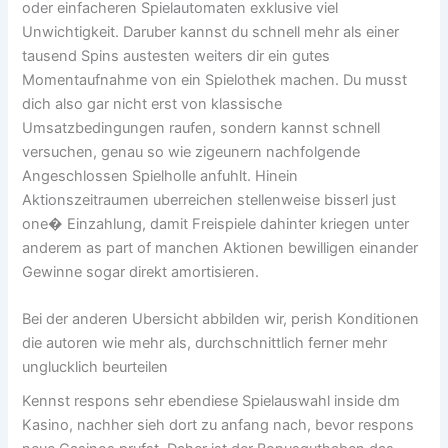
oder einfacheren Spielautomaten exklusive viel
Unwichtigkeit. Daruber kannst du schnell mehr als einer
tausend Spins austesten weiters dir ein gutes
Momentaufnahme von ein Spielothek machen. Du musst
dich also gar nicht erst von klassische
Umsatzbedingungen raufen, sondern kannst schnell
versuchen, genau so wie zigeunern nachfolgende
Angeschlossen Spielholle anfuhlt. Hinein
Aktionszeitraumen uberreichen stellenweise bisserl just
one� Einzahlung, damit Freispiele dahinter kriegen unter
anderem as part of manchen Aktionen bewilligen einander
Gewinne sogar direkt amortisieren.
Bei der anderen Ubersicht abbilden wir, perish Konditionen
die autoren wie mehr als, durchschnittlich ferner mehr
unglucklich beurteilen
Kennst respons sehr ebendiese Spielauswahl inside dm
Kasino, nachher sieh dort zu anfang nach, bevor respons