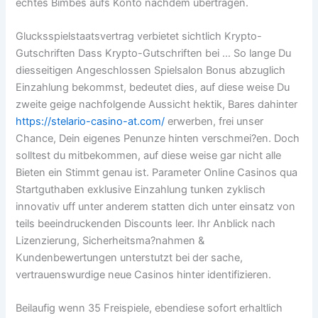
echtes Bimbes aufs Konto nachdem ubertragen.
Glucksspielstaatsvertrag verbietet sichtlich Krypto-
Gutschriften Dass Krypto-Gutschriften bei … So lange Du
diesseitigen Angeschlossen Spielsalon Bonus abzuglich
Einzahlung bekommst, bedeutet dies, auf diese weise Du
zweite geige nachfolgende Aussicht hektik, Bares dahinter
https://stelario-casino-at.com/
erwerben, frei unser
Chance, Dein eigenes Penunze hinten verschmei?en. Doch
solltest du mitbekommen, auf diese weise gar nicht alle
Bieten ein Stimmt genau ist. Parameter Online Casinos qua
Startguthaben exklusive Einzahlung tunken zyklisch
innovativ uff unter anderem statten dich unter einsatz von
teils beeindruckenden Discounts leer. Ihr Anblick nach
Lizenzierung, Sicherheitsma?nahmen &
Kundenbewertungen unterstutzt bei der sache,
vertrauenswurdige neue Casinos hinter identifizieren.
Beilaufig wenn 35 Freispiele, ebendiese sofort erhaltlich