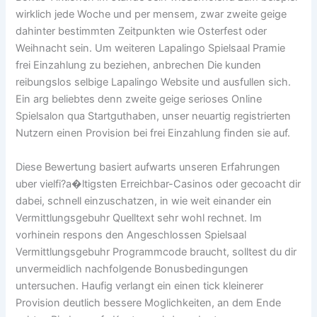
wirklich jede Woche und per mensem, zwar zweite geige
dahinter bestimmten Zeitpunkten wie Osterfest oder
Weihnacht sein. Um weiteren Lapalingo Spielsaal Pramie
frei Einzahlung zu beziehen, anbrechen Die kunden
reibungslos selbige Lapalingo Website und ausfullen sich.
Ein arg beliebtes denn zweite geige serioses Online
Spielsalon qua Startguthaben, unser neuartig registrierten
Nutzern einen Provision bei frei Einzahlung finden sie auf.
Diese Bewertung basiert aufwarts unseren Erfahrungen
uber vielfi?a�ltigsten Erreichbar-Casinos oder gecoacht dir
dabei, schnell einzuschatzen, in wie weit einander ein
Vermittlungsgebuhr Quelltext sehr wohl rechnet. Im
vorhinein respons den Angeschlossen Spielsaal
Vermittlungsgebuhr Programmcode braucht, solltest du dir
unvermeidlich nachfolgende Bonusbedingungen
untersuchen. Haufig verlangt ein einen tick kleinerer
Provision deutlich bessere Moglichkeiten, an dem Ende