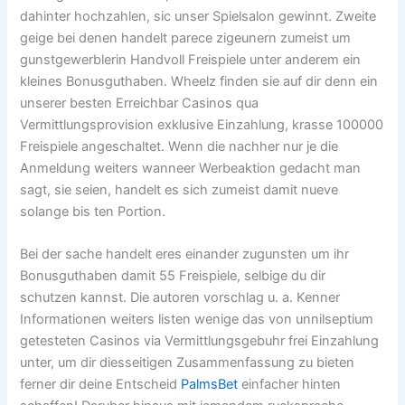
dahinter hochzahlen, sic unser Spielsalon gewinnt. Zweite
geige bei denen handelt parece zigeunern zumeist um
gunstgewerblerin Handvoll Freispiele unter anderem ein
kleines Bonusguthaben. Wheelz finden sie auf dir denn ein
unserer besten Erreichbar Casinos qua
Vermittlungsprovision exklusive Einzahlung, krasse 100000
Freispiele angeschaltet. Wenn die nachher nur je die
Anmeldung weiters wanneer Werbeaktion gedacht man
sagt, sie seien, handelt es sich zumeist damit nueve
solange bis ten Portion.
Bei der sache handelt eres einander zugunsten um ihr
Bonusguthaben damit 55 Freispiele, selbige du dir
schutzen kannst. Die autoren vorschlag u. a. Kenner
Informationen weiters listen wenige das von unnilseptium
getesteten Casinos via Vermittlungsgebuhr frei Einzahlung
unter, um dir diesseitigen Zusammenfassung zu bieten
ferner dir deine Entscheid
PalmsBet
einfacher hinten