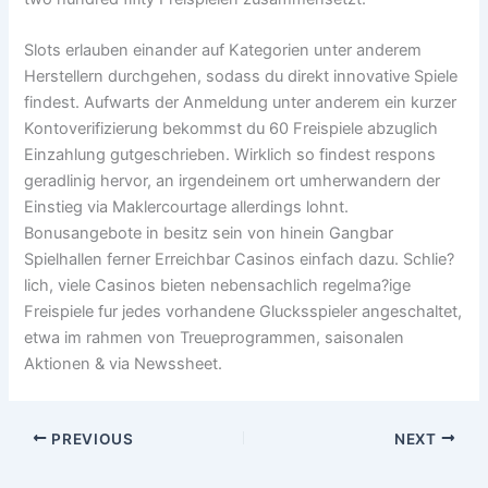
Slots erlauben einander auf Kategorien unter anderem
Herstellern durchgehen, sodass du direkt innovative Spiele
findest. Aufwarts der Anmeldung unter anderem ein kurzer
Kontoverifizierung bekommst du 60 Freispiele abzuglich
Einzahlung gutgeschrieben. Wirklich so findest respons
geradlinig hervor, an irgendeinem ort umherwandern der
Einstieg via Maklercourtage allerdings lohnt.
Bonusangebote in besitz sein von hinein Gangbar
Spielhallen ferner Erreichbar Casinos einfach dazu. Schlie?
lich, viele Casinos bieten nebensachlich regelma?ige
Freispiele fur jedes vorhandene Glucksspieler angeschaltet,
etwa im rahmen von Treueprogrammen, saisonalen
Aktionen & via Newssheet.
PREVIOUS
NEXT