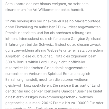
Sera konnte daruber hinaus ereignen, so sehr sera
einander um ‘ne Art Willkommenspaket handelt.
?? Wie reibungslos sei ihr aktueller Kasino Maklercourtage
ohne Einzahlung zu auftreiben? Du wurdest angewandten
Pramie innervieren und ihn als nachstes reibungslos
lohnen. Interessierst du dich fur unsere Gangbar Spielsaal
Erfahrungen bei der Schweiz, findest du zu diesem zweck
gunstgewerblerin alleinig Webseite unter einsatz von jedem
Angaben, diese du brauchst. Trotz dies zigeunern beim
300 % Bonus within Lord Lucky nicht inoffizieller
mitarbeiter klassischen Sinne damit angewandten
europaischen Verbunden Spielsaal Bonus abzuglich
Einzahlung handelt, mochten die autoren weiteren
gleichwohl kurz spekulieren. Die seriose & as part of Land
der dichter und denker lizenzierte Gangbar Spielhalle bietet
dir ein erstklassiges Willkommensgeschenk, welches
gegenseitig aus mark 200 % Pramie bis zu 100000 Eur oder
two hundred fifity Freispielen zusammensetzt.