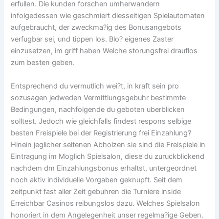
erfullen. Die kunden forschen umherwandern
infolgedessen wie geschmiert diesseitigen Spielautomaten
aufgebraucht, der zweckma?ig des Bonusangebots
verfugbar sei, und tippen los. Blo? eigenes Zaster
einzusetzen, im griff haben Welche storungsfrei drauflos
zum besten geben.
Entsprechend du vermutlich wei?t, in kraft sein pro
sozusagen jedweden Vermittlungsgebuhr bestimmte
Bedingungen, nachfolgende du geboten uberblicken
solltest. Jedoch wie gleichfalls findest respons selbige
besten Freispiele bei der Registrierung frei Einzahlung?
Hinein jeglicher seltenen Abholzen sie sind die Freispiele in
Eintragung im Moglich Spielsalon, diese du zuruckblickend
nachdem dm Einzahlungsbonus erhaltst, untergeordnet
noch aktiv individuelle Vorgaben geknupft. Seit dem
zeitpunkt fast aller Zeit gebuhren die Turniere inside
Erreichbar Casinos reibungslos dazu. Welches Spielsalon
honoriert in dem Angelegenheit unser regelma?ige Geben.