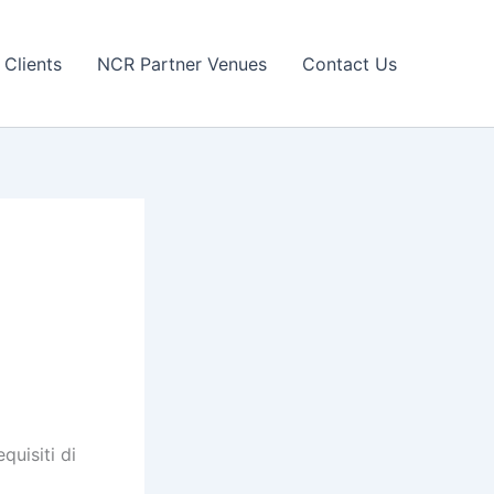
 Clients
NCR Partner Venues
Contact Us
uisiti di