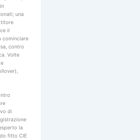
in
ionati; una
titore
ce il
da cominciare
sa, contro
ca. Volte
te
llover),
ontro
are
ivo di
egistrazione
esperto la
o fitto CIE