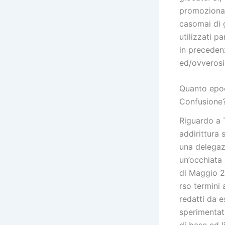
promozional
casomai di 
utilizzati p
in precedenz
ed/ovverosi
Quanto epoc
Confusione
Riguardo a 
addirittura
una delegazi
un’occhiata 
di Maggio 2
rso termini
redatti da 
sperimentato
di base ed l