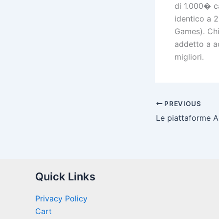
di 1.000� ca
identico a 
Games). Chi
addetto a a
migliori.
PREVIOUS
Quick Links
Privacy Policy
Cart