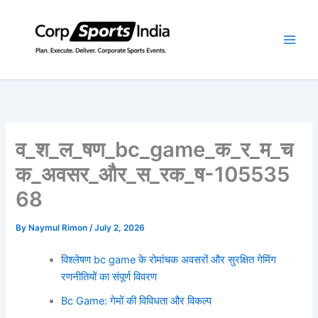
Skip
to
content
व_श_ल_षण_bc_game_क_र_म_च
क_अवसर_और_स_रक_ष-105535
68
By
Naymul Rimon
/
July 2, 2026
विश्लेषण bc game के रोमांचक अवसरों और सुरक्षित गेमिंग
रणनीतियों का संपूर्ण विवरण
Bc Game: गेमों की विविधता और विकल्प