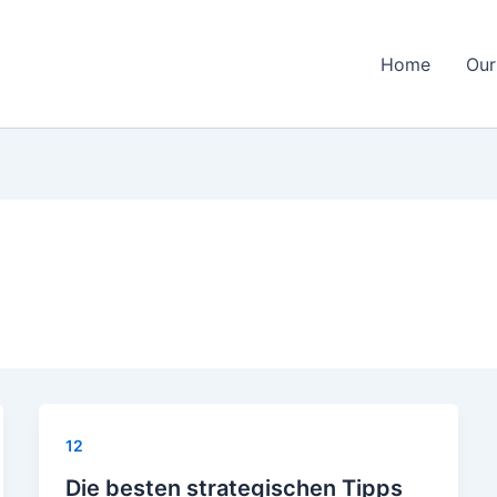
Home
Our
12
Die besten strategischen Tipps