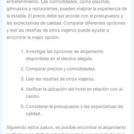
entretenimiento. Las comodidades, como piscinas,
gimnasios y restaurantes, pueden mejorar la experiencia de
la estadía. El precio debe ser acorde con el presupuesto y
las expectativas de calidad. Comparar diferentes opciones
y leer las reseñas de otros viajeros puede ayudar a
encontrar la mejor opción.
Investigar las opciones de alojamiento
disponibles en el destino elegido.
Comparar precios y comodidades.
Leer las reseñas de otros viajeros.
Verificar la ubicación del hotel en relación con el
casino.
Considerar el presupuesto y las expectativas de
calidad.
Siguiendo estos pasos, es posible encontrar el alojamiento