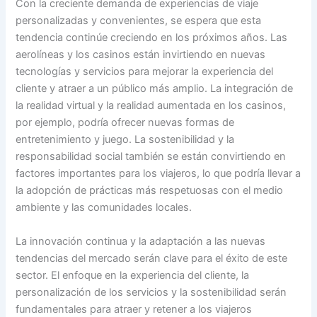
Con la creciente demanda de experiencias de viaje
personalizadas y convenientes, se espera que esta
tendencia continúe creciendo en los próximos años. Las
aerolíneas y los casinos están invirtiendo en nuevas
tecnologías y servicios para mejorar la experiencia del
cliente y atraer a un público más amplio. La integración de
la realidad virtual y la realidad aumentada en los casinos,
por ejemplo, podría ofrecer nuevas formas de
entretenimiento y juego. La sostenibilidad y la
responsabilidad social también se están convirtiendo en
factores importantes para los viajeros, lo que podría llevar a
la adopción de prácticas más respetuosas con el medio
ambiente y las comunidades locales.
La innovación continua y la adaptación a las nuevas
tendencias del mercado serán clave para el éxito de este
sector. El enfoque en la experiencia del cliente, la
personalización de los servicios y la sostenibilidad serán
fundamentales para atraer y retener a los viajeros