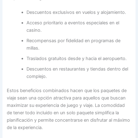
Descuentos exclusivos en vuelos y alojamiento.
Acceso prioritario a eventos especiales en el
casino.
Recompensas por fidelidad en programas de
millas.
Traslados gratuitos desde y hacia el aeropuerto.
Descuentos en restaurantes y tiendas dentro del
complejo.
Estos beneficios combinados hacen que los paquetes de
viaje sean una opción atractiva para aquellos que buscan
maximizar su experiencia de juego y viaje. La comodidad
de tener todo incluido en un solo paquete simplifica la
planificación y permite concentrarse en disfrutar al máximo
de la experiencia.