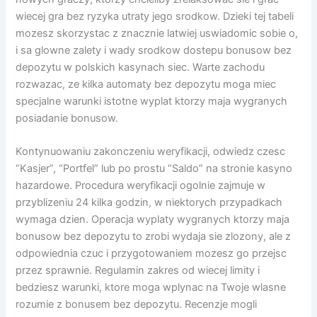
wiecej gra bez ryzyka utraty jego srodkow. Dzieki tej tabeli
mozesz skorzystac z znacznie latwiej uswiadomic sobie o,
i sa glowne zalety i wady srodkow dostepu bonusow bez
depozytu w polskich kasynach siec. Warte zachodu
rozwazac, ze kilka automaty bez depozytu moga miec
specjalne warunki istotne wyplat ktorzy maja wygranych
posiadanie bonusow.
Kontynuowaniu zakonczeniu weryfikacji, odwiedz czesc
“Kasjer”, “Portfel” lub po prostu “Saldo” na stronie kasyno
hazardowe. Procedura weryfikacji ogolnie zajmuje w
przyblizeniu 24 kilka godzin, w niektorych przypadkach
wymaga dzien. Operacja wyplaty wygranych ktorzy maja
bonusow bez depozytu to zrobi wydaja sie zlozony, ale z
odpowiednia czuc i przygotowaniem mozesz go przejsc
przez sprawnie. Regulamin zakres od wiecej limity i
bedziesz warunki, ktore moga wplynac na Twoje wlasne
rozumie z bonusem bez depozytu. Recenzje mogli