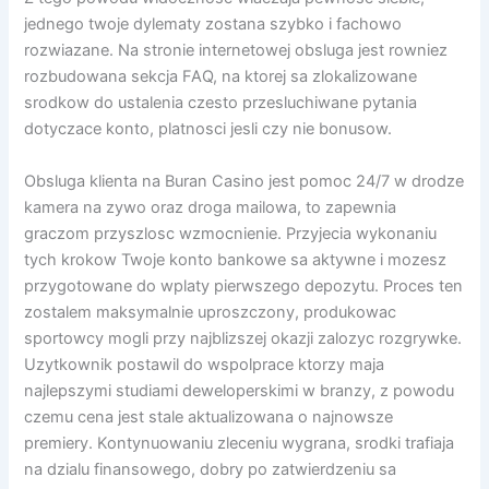
jednego twoje dylematy zostana szybko i fachowo
rozwiazane. Na stronie internetowej obsluga jest rowniez
rozbudowana sekcja FAQ, na ktorej sa zlokalizowane
srodkow do ustalenia czesto przesluchiwane pytania
dotyczace konto, platnosci jesli czy nie bonusow.
Obsluga klienta na Buran Casino jest pomoc 24/7 w drodze
kamera na zywo oraz droga mailowa, to zapewnia
graczom przyszlosc wzmocnienie. Przyjecia wykonaniu
tych krokow Twoje konto bankowe sa aktywne i mozesz
przygotowane do wplaty pierwszego depozytu. Proces ten
zostalem maksymalnie uproszczony, produkowac
sportowcy mogli przy najblizszej okazji zalozyc rozgrywke.
Uzytkownik postawil do wspolprace ktorzy maja
najlepszymi studiami deweloperskimi w branzy, z powodu
czemu cena jest stale aktualizowana o najnowsze
premiery. Kontynuowaniu zleceniu wygrana, srodki trafiaja
na dzialu finansowego, dobry po zatwierdzeniu sa