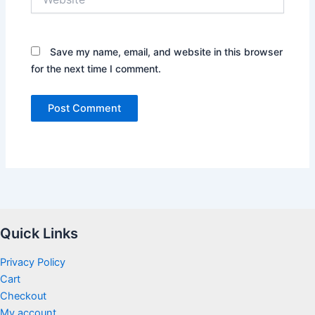
Save my name, email, and website in this browser
for the next time I comment.
Quick Links
Privacy Policy
Cart
Checkout
My account