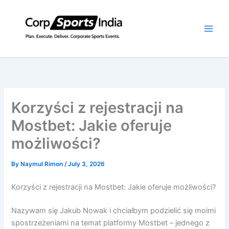
Skip
to
content
Korzyści z rejestracji na
Mostbet: Jakie oferuje
możliwości?
By
Naymul Rimon
/
July 3, 2026
Korzyści z rejestracji na Mostbet: Jakie oferuje możliwości?
Nazywam się Jakub Nowak i chciałbym podzielić się moimi
spostrzeżeniami na temat platformy Mostbet – jednego z