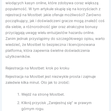
wiodących kasyn online, które zdobywa coraz większą
popularność. W tym artykule skupię się na korzyściach z
rejestracji na Mostbet: jakie oferuje możliwości? Zarówno
początkujący, jak i doświadczeni gracze mogą znaleźć coś
dla siebie, a różnorodność gier oraz atrakcyjne bonusy
przyciągają uwagę wielu entuzjastów hazardu online.
Zanim jednak przystąpimy do szczegółowego opisu, warto
wiedzieć, że Mostbet to bezpieczna i licencjonowana
platforma, która zapewnia świetne doświadczenia
użytkowników.
Rejestracja na Mostbet: krok po kroku
Rejestracja na Mostbet jest niezwykle prosta i zajmuje
zaledwie kilka minut. Oto jak to zrobić:
Wejdź na stronę Mostbet.
Kliknij przycisk „Zarejestruj się” w prawym
górnym rogu.