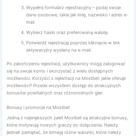
Wypełnij formularz rejestracyjny – podaj swoje
dane osobowe, takie jak imię, nazwisko i adres e-
mail.
Wybierz hasło oraz preferowaną walutę.
Potwierdź rejestrację poprzez kliknięcie w link
aktywacyjny wysłany na e-mail.
Po zakończeniu rejestracji, użytkownicy mogą zalogować
się na swoje konto i skorzystać z wielu dostępnych
możliwości. Korzyści z rejestracji na Mostbet: jakie oferuje
możliwości? Przede wszystkim dostęp do atrakcyjnych
bonusów powitalnych oraz różnorodnych gier.
Bonusy i promocje na Mostbet
Jedną z największych zalet Mostbet są atrakcyjne bonusy,
które motywują nowych graczy do dołączenia. Należy
jednak pamiętać, że istnieją różne warunki, które należy