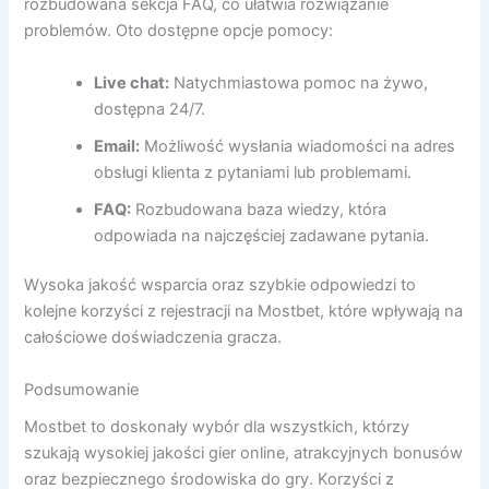
rozbudowana sekcja FAQ, co ułatwia rozwiązanie
problemów. Oto dostępne opcje pomocy:
Live chat:
Natychmiastowa pomoc na żywo,
dostępna 24/7.
Email:
Możliwość wysłania wiadomości na adres
obsługi klienta z pytaniami lub problemami.
FAQ:
Rozbudowana baza wiedzy, która
odpowiada na najczęściej zadawane pytania.
Wysoka jakość wsparcia oraz szybkie odpowiedzi to
kolejne korzyści z rejestracji na Mostbet, które wpływają na
całościowe doświadczenia gracza.
Podsumowanie
Mostbet to doskonały wybór dla wszystkich, którzy
szukają wysokiej jakości gier online, atrakcyjnych bonusów
oraz bezpiecznego środowiska do gry. Korzyści z