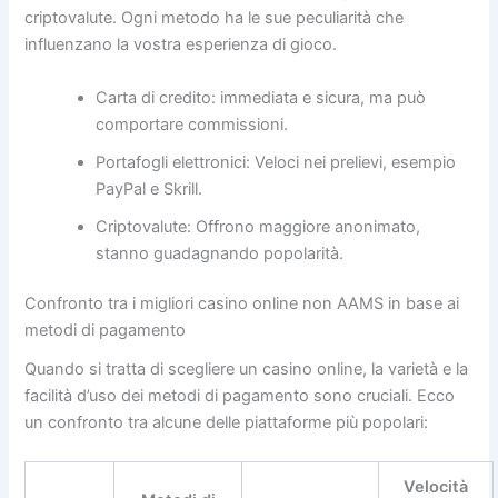
criptovalute. Ogni metodo ha le sue peculiarità che
influenzano la vostra esperienza di gioco.
Carta di credito: immediata e sicura, ma può
comportare commissioni.
Portafogli elettronici: Veloci nei prelievi, esempio
PayPal e Skrill.
Criptovalute: Offrono maggiore anonimato,
stanno guadagnando popolarità.
Confronto tra i migliori casino online non AAMS in base ai
metodi di pagamento
Quando si tratta di scegliere un casino online, la varietà e la
facilità d’uso dei metodi di pagamento sono cruciali. Ecco
un confronto tra alcune delle piattaforme più popolari:
Velocità