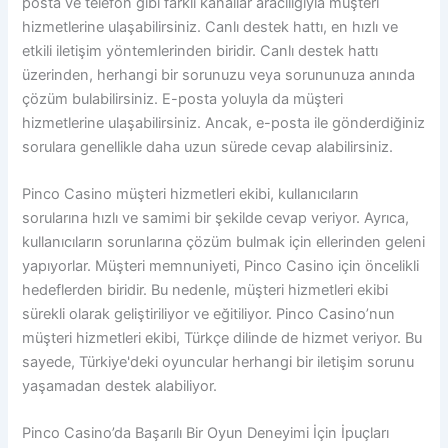
posta ve telefon gibi farklı kanallar aracılığıyla müşteri
hizmetlerine ulaşabilirsiniz. Canlı destek hattı, en hızlı ve
etkili iletişim yöntemlerinden biridir. Canlı destek hattı
üzerinden, herhangi bir sorunuzu veya sorununuza anında
çözüm bulabilirsiniz. E-posta yoluyla da müşteri
hizmetlerine ulaşabilirsiniz. Ancak, e-posta ile gönderdiğiniz
sorulara genellikle daha uzun sürede cevap alabilirsiniz.
Pinco Casino müşteri hizmetleri ekibi, kullanıcıların
sorularına hızlı ve samimi bir şekilde cevap veriyor. Ayrıca,
kullanıcıların sorunlarına çözüm bulmak için ellerinden geleni
yapıyorlar. Müşteri memnuniyeti, Pinco Casino için öncelikli
hedeflerden biridir. Bu nedenle, müşteri hizmetleri ekibi
sürekli olarak geliştiriliyor ve eğitiliyor. Pinco Casino’nun
müşteri hizmetleri ekibi, Türkçe dilinde de hizmet veriyor. Bu
sayede, Türkiye'deki oyuncular herhangi bir iletişim sorunu
yaşamadan destek alabiliyor.
Pinco Casino’da Başarılı Bir Oyun Deneyimi İçin İpuçları