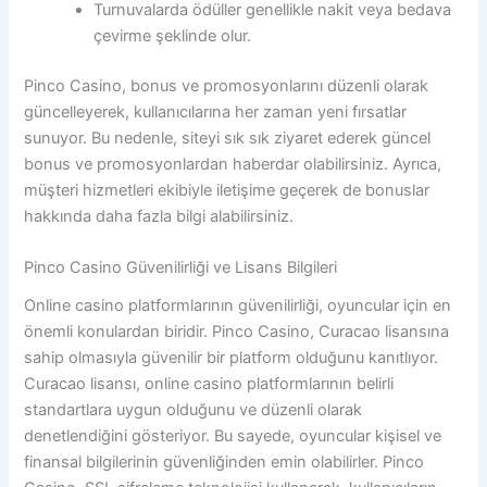
Turnuvalarda ödüller genellikle nakit veya bedava
çevirme şeklinde olur.
Pinco Casino, bonus ve promosyonlarını düzenli olarak
güncelleyerek, kullanıcılarına her zaman yeni fırsatlar
sunuyor. Bu nedenle, siteyi sık sık ziyaret ederek güncel
bonus ve promosyonlardan haberdar olabilirsiniz. Ayrıca,
müşteri hizmetleri ekibiyle iletişime geçerek de bonuslar
hakkında daha fazla bilgi alabilirsiniz.
Pinco Casino Güvenilirliği ve Lisans Bilgileri
Online casino platformlarının güvenilirliği, oyuncular için en
önemli konulardan biridir. Pinco Casino, Curacao lisansına
sahip olmasıyla güvenilir bir platform olduğunu kanıtlıyor.
Curacao lisansı, online casino platformlarının belirli
standartlara uygun olduğunu ve düzenli olarak
denetlendiğini gösteriyor. Bu sayede, oyuncular kişisel ve
finansal bilgilerinin güvenliğinden emin olabilirler. Pinco