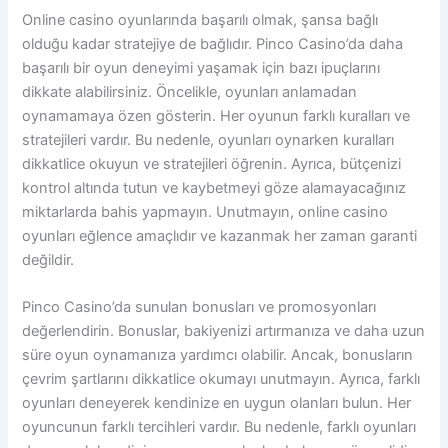
Online casino oyunlarında başarılı olmak, şansa bağlı
olduğu kadar stratejiye de bağlıdır. Pinco Casino’da daha
başarılı bir oyun deneyimi yaşamak için bazı ipuçlarını
dikkate alabilirsiniz. Öncelikle, oyunları anlamadan
oynamamaya özen gösterin. Her oyunun farklı kuralları ve
stratejileri vardır. Bu nedenle, oyunları oynarken kuralları
dikkatlice okuyun ve stratejileri öğrenin. Ayrıca, bütçenizi
kontrol altında tutun ve kaybetmeyi göze alamayacağınız
miktarlarda bahis yapmayın. Unutmayın, online casino
oyunları eğlence amaçlıdır ve kazanmak her zaman garanti
değildir.
Pinco Casino’da sunulan bonusları ve promosyonları
değerlendirin. Bonuslar, bakiyenizi artırmanıza ve daha uzun
süre oyun oynamanıza yardımcı olabilir. Ancak, bonusların
çevrim şartlarını dikkatlice okumayı unutmayın. Ayrıca, farklı
oyunları deneyerek kendinize en uygun olanları bulun. Her
oyuncunun farklı tercihleri vardır. Bu nedenle, farklı oyunları