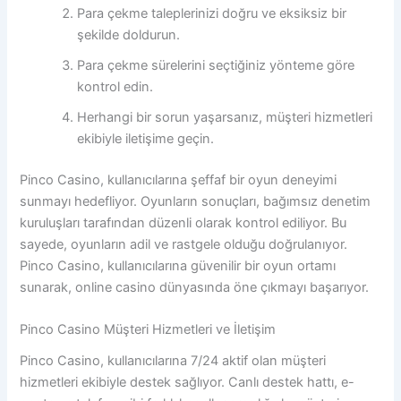
Para çekme taleplerinizi doğru ve eksiksiz bir
şekilde doldurun.
Para çekme sürelerini seçtiğiniz yönteme göre
kontrol edin.
Herhangi bir sorun yaşarsanız, müşteri hizmetleri
ekibiyle iletişime geçin.
Pinco Casino, kullanıcılarına şeffaf bir oyun deneyimi
sunmayı hedefliyor. Oyunların sonuçları, bağımsız denetim
kuruluşları tarafından düzenli olarak kontrol ediliyor. Bu
sayede, oyunların adil ve rastgele olduğu doğrulanıyor.
Pinco Casino, kullanıcılarına güvenilir bir oyun ortamı
sunarak, online casino dünyasında öne çıkmayı başarıyor.
Pinco Casino Müşteri Hizmetleri ve İletişim
Pinco Casino, kullanıcılarına 7/24 aktif olan müşteri
hizmetleri ekibiyle destek sağlıyor. Canlı destek hattı, e-