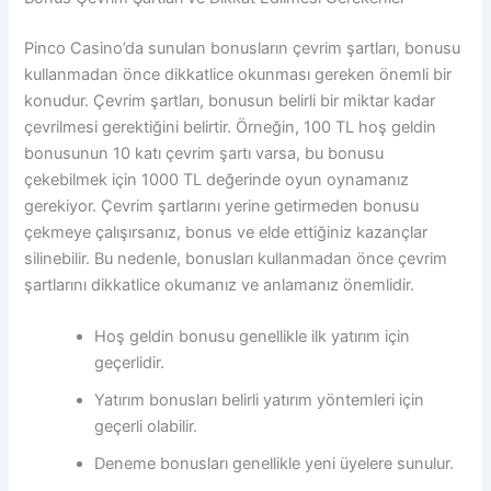
Pinco Casino’da sunulan bonusların çevrim şartları, bonusu
kullanmadan önce dikkatlice okunması gereken önemli bir
konudur. Çevrim şartları, bonusun belirli bir miktar kadar
çevrilmesi gerektiğini belirtir. Örneğin, 100 TL hoş geldin
bonusunun 10 katı çevrim şartı varsa, bu bonusu
çekebilmek için 1000 TL değerinde oyun oynamanız
gerekiyor. Çevrim şartlarını yerine getirmeden bonusu
çekmeye çalışırsanız, bonus ve elde ettiğiniz kazançlar
silinebilir. Bu nedenle, bonusları kullanmadan önce çevrim
şartlarını dikkatlice okumanız ve anlamanız önemlidir.
Hoş geldin bonusu genellikle ilk yatırım için
geçerlidir.
Yatırım bonusları belirli yatırım yöntemleri için
geçerli olabilir.
Deneme bonusları genellikle yeni üyelere sunulur.