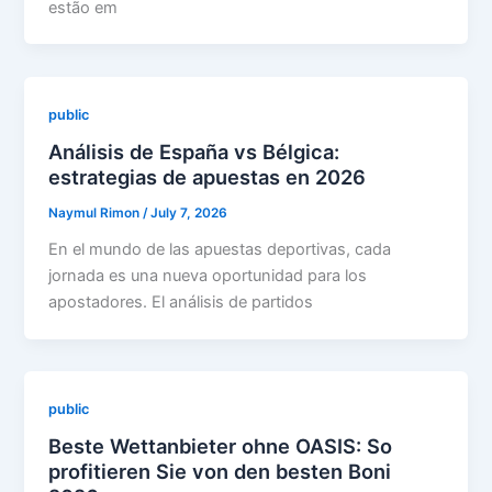
estão em
public
Análisis de España vs Bélgica:
estrategias de apuestas en 2026
Naymul Rimon
/
July 7, 2026
En el mundo de las apuestas deportivas, cada
jornada es una nueva oportunidad para los
apostadores. El análisis de partidos
public
Beste Wettanbieter ohne OASIS: So
profitieren Sie von den besten Boni