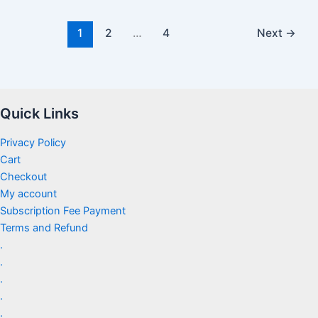
1
2
…
4
Next
→
Quick Links
Privacy Policy
Cart
Checkout
My account
Subscription Fee Payment
Terms and Refund
.
.
.
.
.